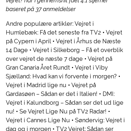
vejret? har i gennemsnit fået
4.1
stjerner
baseret på
37
anmeldelser
Andre populære artikler:
Vejret i
Humlebæk: Få det seneste fra TV2
•
Vejret
på Cypern i April
•
Vejret i Århus de Næste
14 Dage
•
Vejret i Silkeborg – Få et overblik
over vejret de næste 7 dage
•
Vejret på
Gran Canaria Året Rundt
•
Vejret i Viby
Sjælland: Hvad kan vi forvente i morgen?
•
Vejret i Madrid lige nu
•
Vejret på
Gardasøen – Sådan er det i Italien!
•
DMI:
Vejret i Kalundborg – Sådan ser det ud lige
nu!
•
Se Vejret Lige Nu på TV2 Radar!
•
Vejret i Cannes Lige Nu
•
Søndervig: Vejret i
dag og i morgen
•
TV2 Vejret: Sådan ser