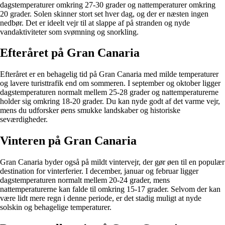
dagstemperaturer omkring 27-30 grader og nattemperaturer omkring
20 grader. Solen skinner stort set hver dag, og der er næsten ingen
nedbør. Det er ideelt vejr til at slappe af på stranden og nyde
vandaktiviteter som svømning og snorkling.
Efteråret på Gran Canaria
Efteråret er en behagelig tid på Gran Canaria med milde temperaturer
og lavere turisttrafik end om sommeren. I september og oktober ligger
dagstemperaturen normalt mellem 25-28 grader og nattemperaturerne
holder sig omkring 18-20 grader. Du kan nyde godt af det varme vejr,
mens du udforsker øens smukke landskaber og historiske
seværdigheder.
Vinteren på Gran Canaria
Gran Canaria byder også på mildt vintervejr, der gør øen til en populær
destination for vinterferier. I december, januar og februar ligger
dagstemperaturen normalt mellem 20-24 grader, mens
nattemperaturerne kan falde til omkring 15-17 grader. Selvom der kan
være lidt mere regn i denne periode, er det stadig muligt at nyde
solskin og behagelige temperaturer.