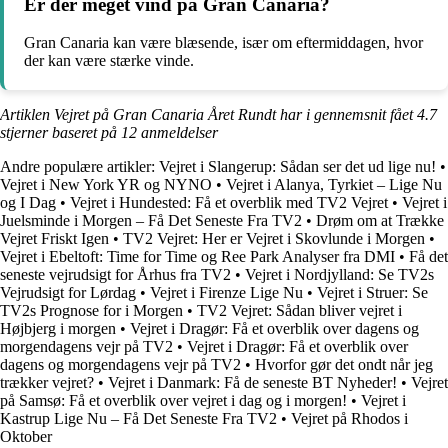
Er der meget vind på Gran Canaria?
Gran Canaria kan være blæsende, især om eftermiddagen, hvor
der kan være stærke vinde.
Artiklen Vejret på Gran Canaria Året Rundt har i gennemsnit fået
4.7
stjerner baseret på
12
anmeldelser
Andre populære artikler:
Vejret i Slangerup: Sådan ser det ud lige nu!
•
Vejret i New York YR og NYNO
•
Vejret i Alanya, Tyrkiet – Lige Nu
og I Dag
•
Vejret i Hundested: Få et overblik med TV2 Vejret
•
Vejret i
Juelsminde i Morgen – Få Det Seneste Fra TV2
•
Drøm om at Trække
Vejret Friskt Igen
•
TV2 Vejret: Her er Vejret i Skovlunde i Morgen
•
Vejret i Ebeltoft: Time for Time og Ree Park Analyser fra DMI
•
Få det
seneste vejrudsigt for Århus fra TV2
•
Vejret i Nordjylland: Se TV2s
Vejrudsigt for Lørdag
•
Vejret i Firenze Lige Nu
•
Vejret i Struer: Se
TV2s Prognose for i Morgen
•
TV2 Vejret: Sådan bliver vejret i
Højbjerg i morgen
•
Vejret i Dragør: Få et overblik over dagens og
morgendagens vejr på TV2
•
Vejret i Dragør: Få et overblik over
dagens og morgendagens vejr på TV2
•
Hvorfor gør det ondt når jeg
trækker vejret?
•
Vejret i Danmark: Få de seneste BT Nyheder!
•
Vejret
på Samsø: Få et overblik over vejret i dag og i morgen!
•
Vejret i
Kastrup Lige Nu – Få Det Seneste Fra TV2
•
Vejret på Rhodos i
Oktober