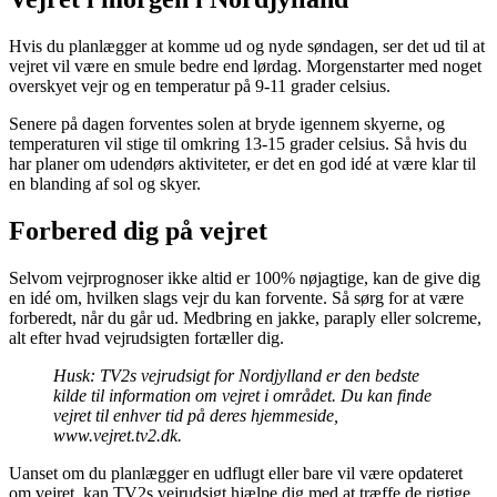
Hvis du planlægger at komme ud og nyde søndagen, ser det ud til at
vejret vil være en smule bedre end lørdag. Morgenstarter med noget
overskyet vejr og en temperatur på 9-11 grader celsius.
Senere på dagen forventes solen at bryde igennem skyerne, og
temperaturen vil stige til omkring 13-15 grader celsius. Så hvis du
har planer om udendørs aktiviteter, er det en god idé at være klar til
en blanding af sol og skyer.
Forbered dig på vejret
Selvom vejrprognoser ikke altid er 100% nøjagtige, kan de give dig
en idé om, hvilken slags vejr du kan forvente. Så sørg for at være
forberedt, når du går ud. Medbring en jakke, paraply eller solcreme,
alt efter hvad vejrudsigten fortæller dig.
Husk: TV2s vejrudsigt for Nordjylland er den bedste
kilde til information om vejret i området. Du kan finde
vejret til enhver tid på deres hjemmeside,
www.vejret.tv2.dk.
Uanset om du planlægger en udflugt eller bare vil være opdateret
om vejret, kan TV2s vejrudsigt hjælpe dig med at træffe de rigtige