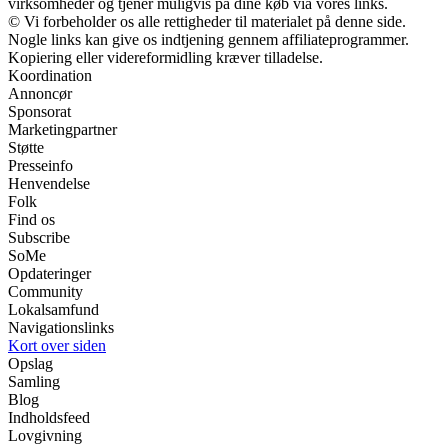
virksomheder og tjener muligvis på dine køb via vores links.
© Vi forbeholder os alle rettigheder til materialet på denne side.
Nogle links kan give os indtjening gennem affiliateprogrammer.
Kopiering eller videreformidling kræver tilladelse.
Koordination
Annoncør
Sponsorat
Marketingpartner
Støtte
Presseinfo
Henvendelse
Folk
Find os
Subscribe
SoMe
Opdateringer
Community
Lokalsamfund
Navigationslinks
Kort over siden
Opslag
Samling
Blog
Indholdsfeed
Lovgivning