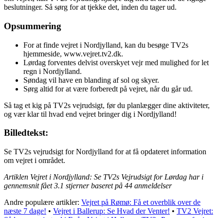
beslutninger. Så sørg for at tjekke det, inden du tager ud.
Opsummering
For at finde vejret i Nordjylland, kan du besøge TV2s
hjemmeside, www.vejret.tv2.dk.
Lørdag forventes delvist overskyet vejr med mulighed for let
regn i Nordjylland.
Søndag vil have en blanding af sol og skyer.
Sørg altid for at være forberedt på vejret, når du går ud.
Så tag et kig på TV2s vejrudsigt, før du planlægger dine aktiviteter,
og vær klar til hvad end vejret bringer dig i Nordjylland!
Billedtekst:
Se TV2s vejrudsigt for Nordjylland for at få opdateret information
om vejret i området.
Artiklen Vejret i Nordjylland: Se TV2s Vejrudsigt for Lørdag har i
gennemsnit fået
3.1
stjerner baseret på
44
anmeldelser
Andre populære artikler:
Vejret på Rømø: Få et overblik over de
næste 7 dage!
•
Vejret i Ballerup: Se Hvad der Venter!
•
TV2 Vejret: