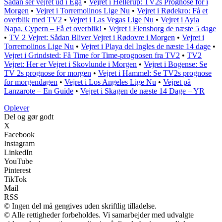
Sådan ser vejret ud i Egå
•
Vejret i Hellerup: TV2s Prognose for i
Morgen
•
Vejret i Torremolinos Lige Nu
•
Vejret i Rødekro: Få et
overblik med TV2
•
Vejret i Las Vegas Lige Nu
•
Vejret i Ayia
Napa, Cypern – Få et overblik!
•
Vejret i Flensborg de næste 5 dage
•
TV 2 Vejret: Sådan Bliver Vejret i Rødovre i Morgen
•
Vejret i
Torremolinos Lige Nu
•
Vejret i Playa del Ingles de næste 14 dage
•
Vejret i Grindsted: Få Time for Time-prognosen fra TV2
•
TV2
Vejret: Her er Vejret i Skovlunde i Morgen
•
Vejret i Bogense: Se
TV 2s prognose for morgen
•
Vejret i Hammel: Se TV2s prognose
for morgendagen
•
Vejret i Los Angeles Lige Nu
•
Vejret på
Lanzarote – En Guide
•
Vejret i Skagen de næste 14 Dage – YR
Oplever
Del og gør godt
X
Facebook
Instagram
LinkedIn
YouTube
Pinterest
TikTok
Mail
RSS
© Ingen del må gengives uden skriftlig tilladelse.
© Alle rettigheder forbeholdes. Vi samarbejder med udvalgte