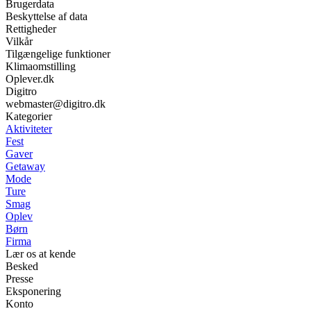
Brugerdata
Beskyttelse af data
Rettigheder
Vilkår
Tilgængelige funktioner
Klimaomstilling
Oplever.dk
Digitro
webmaster@digitro.dk
Kategorier
Aktiviteter
Fest
Gaver
Getaway
Mode
Ture
Smag
Oplev
Børn
Firma
Lær os at kende
Besked
Presse
Eksponering
Konto