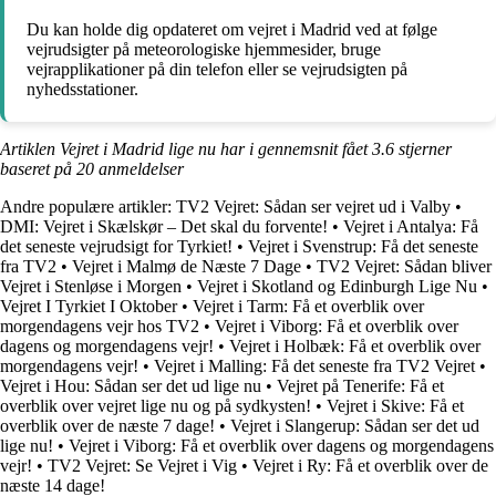
Du kan holde dig opdateret om vejret i Madrid ved at følge
vejrudsigter på meteorologiske hjemmesider, bruge
vejrapplikationer på din telefon eller se vejrudsigten på
nyhedsstationer.
Artiklen Vejret i Madrid lige nu har i gennemsnit fået
3.6
stjerner
baseret på
20
anmeldelser
Andre populære artikler:
TV2 Vejret: Sådan ser vejret ud i Valby
•
DMI: Vejret i Skælskør – Det skal du forvente!
•
Vejret i Antalya: Få
det seneste vejrudsigt for Tyrkiet!
•
Vejret i Svenstrup: Få det seneste
fra TV2
•
Vejret i Malmø de Næste 7 Dage
•
TV2 Vejret: Sådan bliver
Vejret i Stenløse i Morgen
•
Vejret i Skotland og Edinburgh Lige Nu
•
Vejret I Tyrkiet I Oktober
•
Vejret i Tarm: Få et overblik over
morgendagens vejr hos TV2
•
Vejret i Viborg: Få et overblik over
dagens og morgendagens vejr!
•
Vejret i Holbæk: Få et overblik over
morgendagens vejr!
•
Vejret i Malling: Få det seneste fra TV2 Vejret
•
Vejret i Hou: Sådan ser det ud lige nu
•
Vejret på Tenerife: Få et
overblik over vejret lige nu og på sydkysten!
•
Vejret i Skive: Få et
overblik over de næste 7 dage!
•
Vejret i Slangerup: Sådan ser det ud
lige nu!
•
Vejret i Viborg: Få et overblik over dagens og morgendagens
vejr!
•
TV2 Vejret: Se Vejret i Vig
•
Vejret i Ry: Få et overblik over de
næste 14 dage!