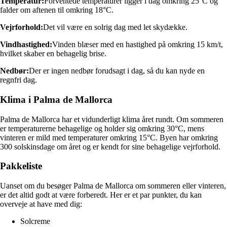
Temperatur:
Forventede temperaturer ligger i dag omkring 25°C og
falder om aftenen til omkring 18°C.
Vejrforhold:
Det vil være en solrig dag med let skydække.
Vindhastighed:
Vinden blæser med en hastighed på omkring 15 km/t,
hvilket skaber en behagelig brise.
Nedbør:
Der er ingen nedbør forudsagt i dag, så du kan nyde en
regnfri dag.
Klima i Palma de Mallorca
Palma de Mallorca har et vidunderligt klima året rundt. Om sommeren
er temperaturerne behagelige og holder sig omkring 30°C, mens
vinteren er mild med temperaturer omkring 15°C. Byen har omkring
300 solskinsdage om året og er kendt for sine behagelige vejrforhold.
Pakkeliste
Uanset om du besøger Palma de Mallorca om sommeren eller vinteren,
er det altid godt at være forberedt. Her er et par punkter, du kan
overveje at have med dig:
Solcreme