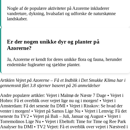
Nogle af de populære aktiviteter på Azorerne inkluderer
vandreture, dykning, hvalsafari og udforske de naturskønne
landskaber.
Er der nogen unikke dyr og planter på
Azorerne?
Ja, Azorerne er kendt for deres unikke flora og fauna, herunder
endemiske fuglearter og sjældne planter.
Artiklen Vejret på Azorerne – Få et Indblik i Det Smukke Klima har i
gennemsnit fået
3.8
stjerner baseret på
26
anmeldelser
Andre populære artikler:
Vejret i Malmø de Næste 7 Dage
•
Vejret i
Hobro: Få et overblik over vejret lige nu og i morgen!
•
Vejret i
Amsterdam: Få det seneste fra DMI
•
Vejret i Risskov: Se hvad der
venter i morgen!
•
Vejret på Samos Lige Nu
•
Vejret i Lemvig: Få det
seneste fra TV2
•
Vejret på Bali – Juli, Januar og August
•
Vejret i
Torremolinos Lige Nu
•
Vejret i Ebeltoft: Time for Time og Ree Park
Analyser fra DMI
•
TV2 Vejret: Få et overblik over vejret i Næstved i