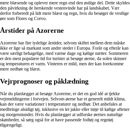
mere blæsende og oplever mere regn end den østlige del. Dette skyldes
den påvirkning de herskende vestenvinde har på landskabet. Vær
derfor forberedt på lidt mere blæst og regn, hvis du besøger de vestlige
øer som Flores og Corvo.
Årstider på Azorerne
Azorerne har fire tydelige årstider, selvom skiftet mellem dem måske
ikke er lige så markant som andre steder i Europa. Forår og efterår kan
være særligt behagelige, med varme dage og kølige nætter. Sommeren
er den mest populære tid for turister at besøge øerne, da solen skinner
og temperaturen er varm. Vinteren er mild, men der kan forekomme
mere nedbør og blæst.
Vejrprognoser og påklædning
Når du planlægger at besøge Azorerne, er det en god idé at tjekke
vejrmeldingerne i forvejen. Selvom øerne har et generelt mildt klima,
kan der være variationer i temperaturer og nedbør. Det anbefales at
medbringe alsidigt tøj, inklusive en let jakke eller trøje til kølige aftener
og morgenstunder. Hvis du planlægger at udforske øernes naturlige
skønheder, så sørg også for at have passende fodtøj og regntøj
tilgængeligt.