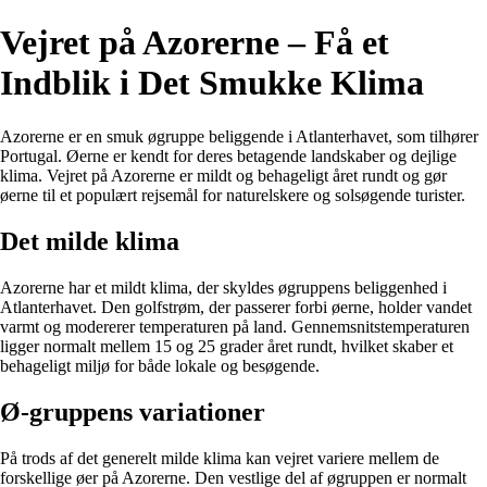
Vejret på Azorerne – Få et
Indblik i Det Smukke Klima
Azorerne er en smuk øgruppe beliggende i Atlanterhavet, som tilhører
Portugal. Øerne er kendt for deres betagende landskaber og dejlige
klima. Vejret på Azorerne er mildt og behageligt året rundt og gør
øerne til et populært rejsemål for naturelskere og solsøgende turister.
Det milde klima
Azorerne har et mildt klima, der skyldes øgruppens beliggenhed i
Atlanterhavet. Den golfstrøm, der passerer forbi øerne, holder vandet
varmt og modererer temperaturen på land. Gennemsnitstemperaturen
ligger normalt mellem 15 og 25 grader året rundt, hvilket skaber et
behageligt miljø for både lokale og besøgende.
Ø-gruppens variationer
På trods af det generelt milde klima kan vejret variere mellem de
forskellige øer på Azorerne. Den vestlige del af øgruppen er normalt