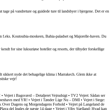
 tage på vandreture og guidede ture til landsbyer i bjergene. Det er en
 som f.eks. Koutoubia-moskeen, Bahia-paladset og Majorelle-haven. Du
ndt for sine luksuriøse hoteller og resorts, der tilbyder forskellige
helt sikkert nyde det behagelige klima i Marrakech. Glem ikke at
stiske vejr!
!
•
Vejret i Bagsværd – Detaljeret Vejrudsigt
•
TV2 Vejret: Sådan ser
øbenhavn med YR!
•
Vejret i Tønder Lige Nu – DMI
•
Vejret i Stege:
blik Over Dagens og Morgendagens Forhold
•
Vejret på Langeland de
 Playa del Ingles de næste 14 dage
•
Vejret i Viby Sjælland: Hvad kan