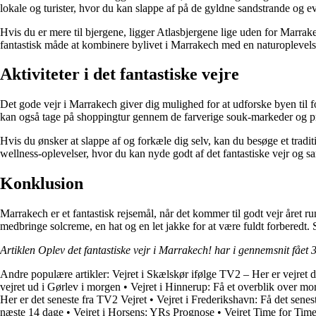
lokale og turister, hvor du kan slappe af på de gyldne sandstrande og ev
Hvis du er mere til bjergene, ligger Atlasbjergene lige uden for Marrak
fantastisk måde at kombinere bylivet i Marrakech med en naturoplevels
Aktiviteter i det fantastiske vejre
Det gode vejr i Marrakech giver dig mulighed for at udforske byen til 
kan også tage på shoppingtur gennem de farverige souk-markeder og prø
Hvis du ønsker at slappe af og forkæle dig selv, kan du besøge et tradit
wellness-oplevelser, hvor du kan nyde godt af det fantastiske vejr og sa
Konklusion
Marrakech er et fantastisk rejsemål, når det kommer til godt vejr året r
medbringe solcreme, en hat og en let jakke for at være fuldt forberedt. 
Artiklen Oplev det fantastiske vejr i Marrakech! har i gennemsnit fået
3
Andre populære artikler:
Vejret i Skælskør ifølge TV2 – Her er vejret 
vejret ud i Gørlev i morgen
•
Vejret i Hinnerup: Få et overblik over m
Her er det seneste fra TV2 Vejret
•
Vejret i Frederikshavn: Få det sene
næste 14 dage
•
Vejret i Horsens: YRs Prognose
•
Vejret Time for Tim