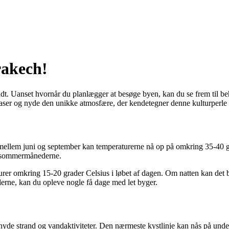
rakech!
dt. Uanset hvornår du planlægger at besøge byen, kan du se frem til beh
oaser og nyde den unikke atmosfære, der kendetegner denne kulturperle 
lem juni og september kan temperaturerne nå op på omkring 35-40 grad
i sommermånederne.
 omkring 15-20 grader Celsius i løbet af dagen. Om natten kan det blive
derne, kan du opleve nogle få dage med let byger.
nyde strand og vandaktiviteter. Den nærmeste kystlinje kan nås på unde