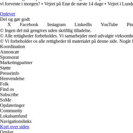
vi forvente i morgen?
•
Vejret på Enø de næste 14 dage
•
Vejret i Lun
Oplever
Del og gør godt
X
Facebook
Instagram
LinkedIn
YouTube
Pin
© Ingen del må gengives uden skriftlig tilladelse.
© Alle rettigheder forbeholdes. Vi samarbejder med udvalgte virksomhed
© Vi forbeholder os alle rettigheder til materialet på denne side. Nogle
Koordination
Annoncør
Sponsorat
Marketingpartner
Støtte
Presseinfo
Henvendelse
Folk
Find os
Subscribe
SoMe
Opdateringer
Community
Lokalsamfund
Navigationslinks
Kort over siden
Opslag