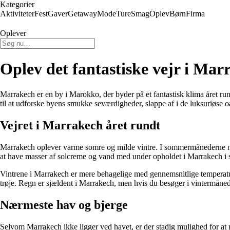
Kategorier
Aktiviteter
Fest
Gaver
Getaway
Mode
Ture
Smag
Oplev
Børn
Firma
Oplever
Oplev det fantastiske vejr i Mar
Marrakech er en by i Marokko, der byder på et fantastisk klima året run
til at udforske byens smukke seværdigheder, slappe af i de luksuriøse 
Vejret i Marrakech året rundt
Marrakech oplever varme somre og milde vintre. I sommermånederne mel
at have masser af solcreme og vand med under opholdet i Marrakech 
Vintrene i Marrakech er mere behagelige med gennemsnitlige temperaturer
trøje. Regn er sjældent i Marrakech, men hvis du besøger i vintermåne
Nærmeste hav og bjerge
Selvom Marrakech ikke ligger ved havet, er der stadig mulighed for at 