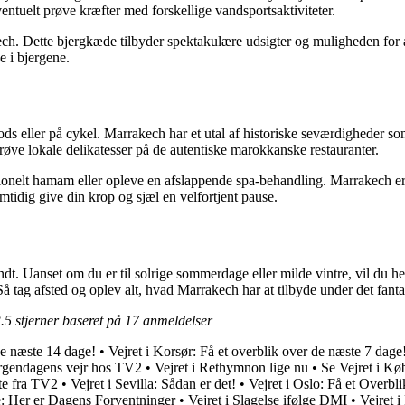
entuelt prøve kræfter med forskellige vandsportsaktiviteter.
ech. Dette bjergkæde tilbyder spektakulære udsigter og muligheden for at
e i bjergene.
fods eller på cykel. Marrakech har et utal af historiske seværdigheder
ve lokale delikatesser på de autentiske marokkanske restauranter.
ionelt hamam eller opleve en afslappende spa-behandling. Marrakech er ke
mtidig give din krop og sjæl en velfortjent pause.
undt. Uanset om du er til solrige sommerdage eller milde vintre, vil du 
Så tag afsted og oplev alt, hvad Marrakech har at tilbyde under det fanta
.5
stjerner baseret på
17
anmeldelser
de næste 14 dage!
•
Vejret i Korsør: Få et overblik over de næste 7 dage
orgendagens vejr hos TV2
•
Vejret i Rethymnon lige nu
•
Se Vejret i K
ste fra TV2
•
Vejret i Sevilla: Sådan er det!
•
Vejret i Oslo: Få et Over
e: Her er Dagens Forventninger
•
Vejret i Slagelse ifølge DMI
•
Vejret i