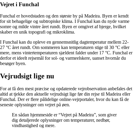
Vejret i Funchal
Funchal er hovedstaden og den største by på Madeira. Byen er kendt
for sit behagelige og subtropiske klima. I Funchal kan du nyde varme
somre og milde vintre året rundt. Byen er omgivet af bjerge, hvilket
skaber en unik topografi og mikroklima.
I Funchal kan du opleve en gennemsnitlig dagtemperatur mellem 22-
27 °C året rundt. Om sommeren kan temperaturen stige til 30 °C eller
mere, mens vintertemperaturen sjældent falder under 17 °C. Funchal er
derfor et ideelt rejsemål for sol- og varmeelskere, uanset hvornår du
besøger byen.
Vejrudsigt lige nu
For at få den mest præcise og opdaterede vejrobservation anbefales det
altid at tjekke den aktuelle vejrudsigt lige før din rejse til Madeira eller
Funchal. Der er flere pålidelige online-vejrportaler, hvor du kan få de
seneste oplysninger om vejret på øen.
En sådan hjemmeside er “Vejret på Madeira”, som giver
dig detaljerede oplysninger om temperaturer, nedbør,
vindhastighed og mere.