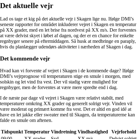
Det aktuelle vejr
Lad os tage et kig på det aktuelle vejr i Skagen lige nu. Ifølge DMI’s
seneste rapporter for området inkluderer vejret i Skagen en temperatur
på XX grader, med en let brise fra nordvest på XX m/s. Der forventes
at være delvist skyet i løbet af dagen, og der er en chance for enkelte
regnbyger senere på eftermiddagen. Så husk at medbringe en paraply,
hvis du planlægger udendørs aktiviteter i nærheden af Skagen i dag.
Det kommende vejr
Hvad kan vi forvente af vejret i Skagen i de kommende dage? Ifølge
DMI’s vejrprognose vil temperaturen stige en smule i morgen, med
solskin og let vind fra vest. Der vil stadig være mulighed for
regnbyger, men de forventes at være mere spredte end i dag.
I de næste par dage vil vejret i Skagen være relativt stabilt, med
temperaturer omkring XX grader og generelt solrigt vejr. Vinden vil
være moderat og primært komme fra vest. Det er altid en god idé at
have en let jakke eller sweater med til Skagen, da temperaturerne kan
falde en smule om aftenen.
Tidspunkt
Temperatur
Vindretning
Vindhastighed
Vejrforhold
09:00
XX grader
Syd
XX m/s
Delvist solrigt