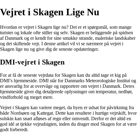
Vejret i Skagen Lige Nu
Hvordan er vejret i Skagen lige nu? Det er et spørgsmål, som mange
turister og lokale ofte stiller sig selv. Skagen er beliggende på spidsen
af Danmark og er kendt for sine smukke strande, maleriske landskaber
og det skiftende vejr. I denne artikel vil vi se nærmere på vejret i
Skagen lige nu og give dig de seneste opdateringer.
DMI-vejret i Skagen
For at få de seneste vejrdata for Skagen kan du altid tage et kig på
DMI’s hjemmeside. DMI står for Danmarks Meteorologiske Institut og
er ansvarlig for at overvåge og rapportere om vejret i Danmark. Deres
hjemmeside giver dig detaljerede oplysninger om temperatur, nedbør,
vindforhold og meget mere.
Vejret i Skagen kan variere meget, da byen er udsat for påvirkning fra
både Nordsøen og Kattegat. Dette kan resultere i hurtige vejrskift, hvor
solskin kan snart afløses af regn eller omvendt. Derfor er det altid en
god idé at tjekke vejrudsigten, inden du drager mod Skagen for at være
godt forberedt.