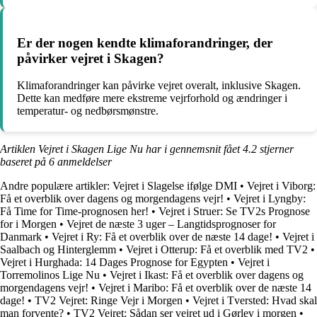
Er der nogen kendte klimaforandringer, der
påvirker vejret i Skagen?
Klimaforandringer kan påvirke vejret overalt, inklusive Skagen.
Dette kan medføre mere ekstreme vejrforhold og ændringer i
temperatur- og nedbørsmønstre.
Artiklen Vejret i Skagen Lige Nu har i gennemsnit fået
4.2
stjerner
baseret på
6
anmeldelser
Andre populære artikler:
Vejret i Slagelse ifølge DMI
•
Vejret i Viborg:
Få et overblik over dagens og morgendagens vejr!
•
Vejret i Lyngby:
Få Time for Time-prognosen her!
•
Vejret i Struer: Se TV2s Prognose
for i Morgen
•
Vejret de næste 3 uger – Langtidsprognoser for
Danmark
•
Vejret i Ry: Få et overblik over de næste 14 dage!
•
Vejret i
Saalbach og Hinterglemm
•
Vejret i Otterup: Få et overblik med TV2
•
Vejret i Hurghada: 14 Dages Prognose for Egypten
•
Vejret i
Torremolinos Lige Nu
•
Vejret i Ikast: Få et overblik over dagens og
morgendagens vejr!
•
Vejret i Maribo: Få et overblik over de næste 14
dage!
•
TV2 Vejret: Ringe Vejr i Morgen
•
Vejret i Tversted: Hvad skal
man forvente?
•
TV2 Vejret: Sådan ser vejret ud i Gørlev i morgen
•