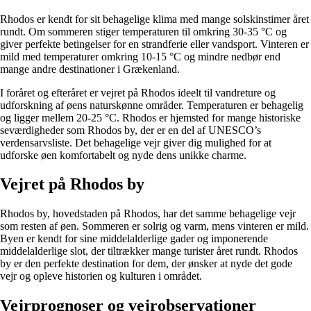
Rhodos er kendt for sit behagelige klima med mange solskinstimer året
rundt. Om sommeren stiger temperaturen til omkring 30-35 °C og
giver perfekte betingelser for en strandferie eller vandsport. Vinteren er
mild med temperaturer omkring 10-15 °C og mindre nedbør end
mange andre destinationer i Grækenland.
I foråret og efteråret er vejret på Rhodos ideelt til vandreture og
udforskning af øens naturskønne områder. Temperaturen er behagelig
og ligger mellem 20-25 °C. Rhodos er hjemsted for mange historiske
seværdigheder som Rhodos by, der er en del af UNESCO’s
verdensarvsliste. Det behagelige vejr giver dig mulighed for at
udforske øen komfortabelt og nyde dens unikke charme.
Vejret på Rhodos by
Rhodos by, hovedstaden på Rhodos, har det samme behagelige vejr
som resten af øen. Sommeren er solrig og varm, mens vinteren er mild.
Byen er kendt for sine middelalderlige gader og imponerende
middelalderlige slot, der tiltrækker mange turister året rundt. Rhodos
by er den perfekte destination for dem, der ønsker at nyde det gode
vejr og opleve historien og kulturen i området.
Vejrprognoser og vejrobservationer