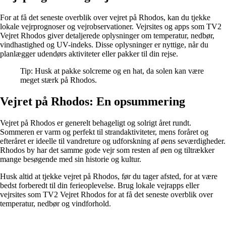
For at få det seneste overblik over vejret på Rhodos, kan du tjekke
lokale vejrprognoser og vejrobservationer. Vejrsites og apps som TV2
Vejret Rhodos giver detaljerede oplysninger om temperatur, nedbør,
vindhastighed og UV-indeks. Disse oplysninger er nyttige, når du
planlægger udendørs aktiviteter eller pakker til din rejse.
Tip: Husk at pakke solcreme og en hat, da solen kan være
meget stærk på Rhodos.
Vejret på Rhodos: En opsummering
Vejret på Rhodos er generelt behageligt og solrigt året rundt.
Sommeren er varm og perfekt til strandaktiviteter, mens foråret og
efteråret er ideelle til vandreture og udforskning af øens seværdigheder.
Rhodos by har det samme gode vejr som resten af øen og tiltrækker
mange besøgende med sin historie og kultur.
Husk altid at tjekke vejret på Rhodos, før du tager afsted, for at være
bedst forberedt til din ferieoplevelse. Brug lokale vejrapps eller
vejrsites som TV2 Vejret Rhodos for at få det seneste overblik over
temperatur, nedbør og vindforhold.