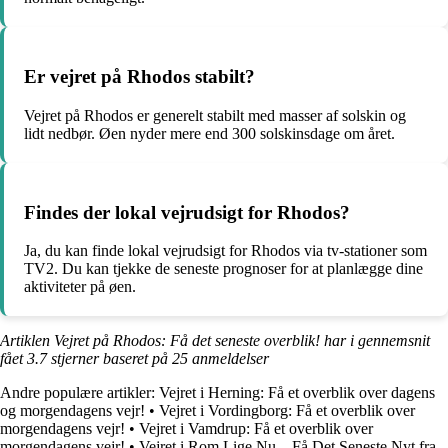
Er vejret på Rhodos stabilt?
Vejret på Rhodos er generelt stabilt med masser af solskin og
lidt nedbør. Øen nyder mere end 300 solskinsdage om året.
Findes der lokal vejrudsigt for Rhodos?
Ja, du kan finde lokal vejrudsigt for Rhodos via tv-stationer som
TV2. Du kan tjekke de seneste prognoser for at planlægge dine
aktiviteter på øen.
Artiklen Vejret på Rhodos: Få det seneste overblik! har i gennemsnit
fået
3.7
stjerner baseret på
25
anmeldelser
Andre populære artikler:
Vejret i Herning: Få et overblik over dagens
og morgendagens vejr!
•
Vejret i Vordingborg: Få et overblik over
morgendagens vejr!
•
Vejret i Vamdrup: Få et overblik over
morgendagens vejr!
•
Vejret i Rom Lige Nu – Få Det Seneste Nyt fra