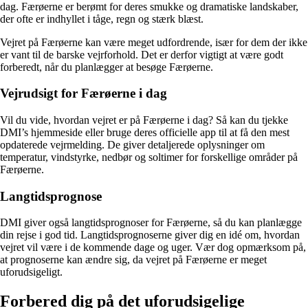
dag. Færøerne er berømt for deres smukke og dramatiske landskaber,
der ofte er indhyllet i tåge, regn og stærk blæst.
Vejret på Færøerne kan være meget udfordrende, især for dem der ikke
er vant til de barske vejrforhold. Det er derfor vigtigt at være godt
forberedt, når du planlægger at besøge Færøerne.
Vejrudsigt for Færøerne i dag
Vil du vide, hvordan vejret er på Færøerne i dag? Så kan du tjekke
DMI’s hjemmeside eller bruge deres officielle app til at få den mest
opdaterede vejrmelding. De giver detaljerede oplysninger om
temperatur, vindstyrke, nedbør og soltimer for forskellige områder på
Færøerne.
Langtidsprognose
DMI giver også langtidsprognoser for Færøerne, så du kan planlægge
din rejse i god tid. Langtidsprognoserne giver dig en idé om, hvordan
vejret vil være i de kommende dage og uger. Vær dog opmærksom på,
at prognoserne kan ændre sig, da vejret på Færøerne er meget
uforudsigeligt.
Forbered dig på det uforudsigelige