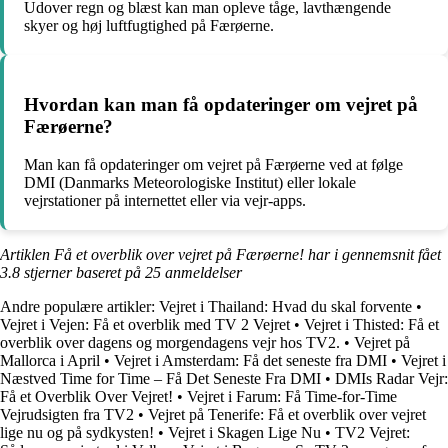
Udover regn og blæst kan man opleve tåge, lavthængende
skyer og høj luftfugtighed på Færøerne.
Hvordan kan man få opdateringer om vejret på
Færøerne?
Man kan få opdateringer om vejret på Færøerne ved at følge
DMI (Danmarks Meteorologiske Institut) eller lokale
vejrstationer på internettet eller via vejr-apps.
Artiklen Få et overblik over vejret på Færøerne! har i gennemsnit fået
3.8
stjerner baseret på
25
anmeldelser
Andre populære artikler:
Vejret i Thailand: Hvad du skal forvente
•
Vejret i Vejen: Få et overblik med TV 2 Vejret
•
Vejret i Thisted: Få et
overblik over dagens og morgendagens vejr hos TV2.
•
Vejret på
Mallorca i April
•
Vejret i Amsterdam: Få det seneste fra DMI
•
Vejret i
Næstved Time for Time – Få Det Seneste Fra DMI
•
DMIs Radar Vejr:
Få et Overblik Over Vejret!
•
Vejret i Farum: Få Time-for-Time
Vejrudsigten fra TV2
•
Vejret på Tenerife: Få et overblik over vejret
lige nu og på sydkysten!
•
Vejret i Skagen Lige Nu
•
TV2 Vejret: