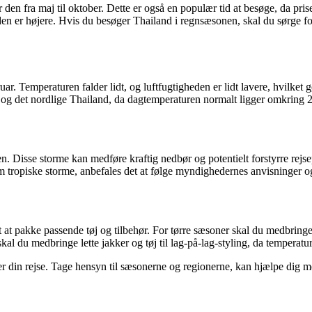
en fra maj til oktober. Dette er også en populær tid at besøge, da pris
eden er højere. Hvis du besøger Thailand i regnsæsonen, skal du sørge 
ar. Temperaturen falder lidt, og luftfugtigheden er lidt lavere, hvilket 
kok og det nordlige Thailand, da dagtemperaturen normalt ligger omkring
n. Disse storme kan medføre kraftig nedbør og potentielt forstyrre rejs
tropiske storme, anbefales det at følge myndighedernes anvisninger og v
 at pakke passende tøj og tilbehør. For tørre sæsoner skal du medbringe 
l du medbringe lette jakker og tøj til lag-på-lag-styling, da temperatur
ger din rejse. Tage hensyn til sæsonerne og regionerne, kan hjælpe dig 