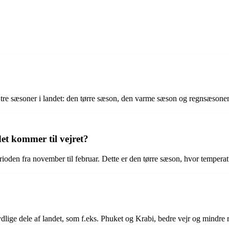
er tre sæsoner i landet: den tørre sæson, den varme sæson og regnsæsone
et kommer til vejret?
 perioden fra november til februar. Dette er den tørre sæson, hvor temp
de sydlige dele af landet, som f.eks. Phuket og Krabi, bedre vejr og min