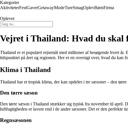
Kategorier
Aktiviteter
Fest
Gaver
Getaway
Mode
Ture
Smag
Oplev
Børn
Firma
Oplever
Vejret i Thailand: Hvad du skal 
Thailand er et populært rejsemål med millioner af besøgende hvert år. Et
tidspunktet på året og regionen. Her er en oversigt over, hvad du kan fo
Klima i Thailand
Thailand har et tropisk klima, der kan opdeles i tre sæsoner – den tørr
Den tørre sæson
Den tørre sæson i Thailand strækker sig typisk fra november til april. 
luftfugtigheden er lavere end i de andre sæsoner. Det er den perfekte t
Regnsæsonen