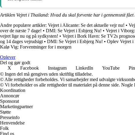
Artiklen Vejret i Thailand: Hvad du skal forvente har i gennemsnit fået
Andre populære artikler:
Vejret i Alicante: Se det aktuelle vejr nu!
•
Vej
over de næste 7 dage!
•
DMI: Se Vejret i Esbjerg Nu!
•
Vejret i Viborg
vejret lige nu og på sydkysten!
•
Vejret i Bork Havn: Se TV2s prognos
og 14 dages vejrudsigt
•
DMI: Se Vejret i Esbjerg Nu!
•
Oplev Vejret 
Kalø Vig: Forventninger for i morgen
Oplever
Del og gør godt
X
Facebook
Instagram
LinkedIn
YouTube
Pin
© Ingen del må gengives uden skriftlig tilladelse.
© Alle rettigheder forbeholdes. Vi samarbejder med udvalgte virksomhed
© Vi forbeholder os alle rettigheder til materialet på denne side. Nogle
Koordination
Annoncør
Sponsorat
Marketingpartner
Støtte
Presseinfo
Henvendelse
Folk
Find os