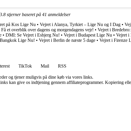
3.8
stjerner baseret på
41
anmeldelser
ret på Kos Lige Nu
•
Vejret i Alanya, Tyrkiet – Lige Nu og I Dag
•
Vej
: Få et overblik over dagens og morgendagens vejr!
•
Vejret i Bredebro:
e
•
DMI: Se Vejret i Esbjerg Nu!
•
Vejret i Budapest Lige Nu
•
Vejret i
i Bangkok Lige Nu!
•
Vejret i Berlin de næste 5 dage
•
Vejret i Firenze
terest
TikTok
Mail
RSS
er og tjener muligvis på dine køb via vores links.
 links kan give os indtjening gennem affiliateprogrammer. Kopiering elle