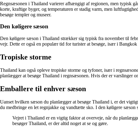
Regnsæsonen i Thailand varierer afhængigt af regionen, men typisk går d
korte, kraftige byger, og temperaturen er stadig varm, men luftfugtigh
besøge templer og museer.
Den køligere sæson
Den køligere sæson i Thailand strækker sig typisk fra november til febru
vejr. Dette er også en populær tid for turister at besøge, især i Bang
Tropiske storme
Thailand kan også opleve tropiske storme og tyfoner, især i regnsæsone
planlægger at besøge Thailand i regnsæsonen. Hvis der er varslinger om 
Emballere til enhver sæson
Uanset hvilken sæson du planlægger at besøge Thailand i, er det vigtigt
du medbringe en let regnjakke og vandtætte sko. I den køligere sæson ska
Vejret i Thailand er en vigtig faktor at overveje, når du planlæg
besøger Thailand, er der altid noget at se og gøre.