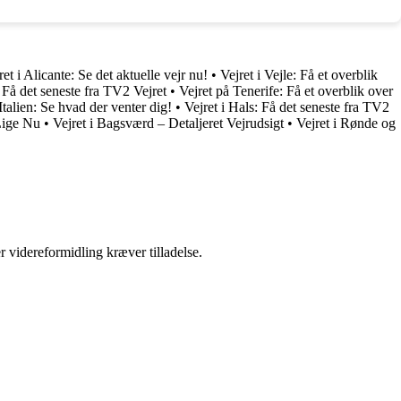
ret i Alicante: Se det aktuelle vejr nu!
•
Vejret i Vejle: Få et overblik
 Få det seneste fra TV2 Vejret
•
Vejret på Tenerife: Få et overblik over
 Italien: Se hvad der venter dig!
•
Vejret i Hals: Få det seneste fra TV2
 Lige Nu
•
Vejret i Bagsværd – Detaljeret Vejrudsigt
•
Vejret i Rønde og
r videreformidling kræver tilladelse.