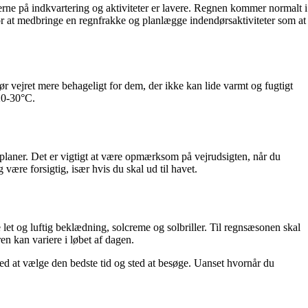
erne på indkvartering og aktiviteter er lavere. Regnen kommer normalt i
for at medbringe en regnfrakke og planlægge indendørsaktiviteter som at
gør vejret mere behageligt for dem, der ikke kan lide varmt og fugtigt
 20-30°C.
eplaner. Det er vigtigt at være opmærksom på vejrudsigten, når du
ære forsigtig, især hvis du skal ud til havet.
let og luftig beklædning, solcreme og solbriller. Til regnsæsonen skal
en kan variere i løbet af dagen.
med at vælge den bedste tid og sted at besøge. Uanset hvornår du