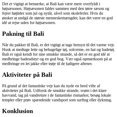
Det er vigtigt at bemærke, at Bali kan være mere overfyldt i
højsæsonen. Højsæsonen falder sammen med den tørre sæson og
fejrer højtider som jul og nytår, såvel som skoleferier. Hvis du
ønsker at undgå de største menneskemængder, kan det være en god
idé at rejse uden for højsæsonen.
Pakning til Bali
Når du pakker til Bali, er det vigtigt at tage hensyn til det varme vejr.
Husk at medtage lette og behagelige tøj, solcreme, en hat og badetøj.
Bali er også kendt for sine smukke strande, så det er en god idé at
medbringe badeudstyr og en god bog. Vær også opmærksom på at
medbringe en let jakke eller trøje til de køligere aftener.
Aktiviteter på Bali
På grund af det fantastiske vejr kan du nyde en bred vifte af
aktiviteter på Bali. Udforsk de smukke strande, svøm i det klare
havvand, tag på vandreture i de fantastiske rismarker, besøg lokale
templer eller prøv spændende vandsport som surfing eller dykning.
Konklusion