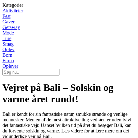
Kategorier
Aktiviteter
Fest
Gaver
Getaway
Mode
Ture
Smag
Oplev
Børn
Firma
Oplever
Vejret på Bali – Solskin og
varme året rundt!
Bali er kendt for sin fantastiske natur, smukke strande og venlige
mennesker. Men en af de mest attraktive ting ved øen er uden tvivl
det fantastiske vejr. Uanset hvilken tid på året du besøger Bali, kan
du forvente solskin og varme. Læs videre for at lære mere om det
vidunderlige vejr på Bali.