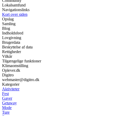
Community
Lokalsamfund
Navigationslinks
Kort over siden
Opslag
Samling
Blog
Indholdsfeed
Lovgivning
Brugerdata
Beskyttelse af data
Rettigheder
Vilkår
Tilgængelige funktioner
Klimaomstilling
Oplever.dk
Digitro
webmaster@digitro.dk
Kategorier
Aktiviteter
Fest
Gaver
Getaway
Mode
Ture