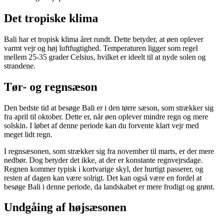
Det tropiske klima
Bali har et tropisk klima året rundt. Dette betyder, at øen oplever
varmt vejr og høj luftfugtighed. Temperaturen ligger som regel
mellem 25-35 grader Celsius, hvilket er ideelt til at nyde solen og
strandene.
Tør- og regnsæson
Den bedste tid at besøge Bali er i den tørre sæson, som strækker sig
fra april til oktober. Dette er, når øen oplever mindre regn og mere
solskin. I løbet af denne periode kan du forvente klart vejr med
meget lidt regn.
I regnsæsonen, som strækker sig fra november til marts, er der mere
nedbør. Dog betyder det ikke, at der er konstante regnvejrsdage.
Regnen kommer typisk i kortvarige skyl, der hurtigt passerer, og
resten af dagen kan være solrigt. Det kan også være en fordel at
besøge Bali i denne periode, da landskabet er mere frodigt og grønt.
Undgåing af højsæsonen