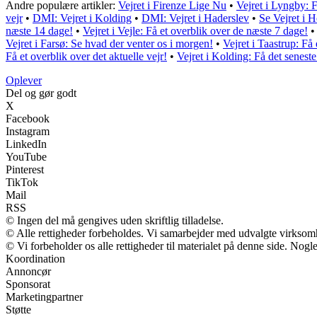
Andre populære artikler:
Vejret i Firenze Lige Nu
•
Vejret i Lyngby: 
vejr
•
DMI: Vejret i Kolding
•
DMI: Vejret i Haderslev
•
Se Vejret i 
næste 14 dage!
•
Vejret i Vejle: Få et overblik over de næste 7 dage!
Vejret i Farsø: Se hvad der venter os i morgen!
•
Vejret i Taastrup: F
Få et overblik over det aktuelle vejr!
•
Vejret i Kolding: Få det senest
Oplever
Del og gør godt
X
Facebook
Instagram
LinkedIn
YouTube
Pinterest
TikTok
Mail
RSS
© Ingen del må gengives uden skriftlig tilladelse.
© Alle rettigheder forbeholdes. Vi samarbejder med udvalgte virksomh
© Vi forbeholder os alle rettigheder til materialet på denne side. Nog
Koordination
Annoncør
Sponsorat
Marketingpartner
Støtte