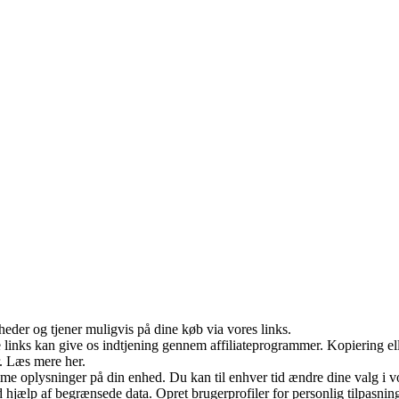
eder og tjener muligvis på dine køb via vores links.
le links kan give os indtjening gennem affiliateprogrammer. Kopiering ell
r. Læs mere her.
e oplysninger på din enhed. Du kan til enhver tid ændre dine valg i vor
jælp af begrænsede data. Opret brugerprofiler for personlig tilpasning