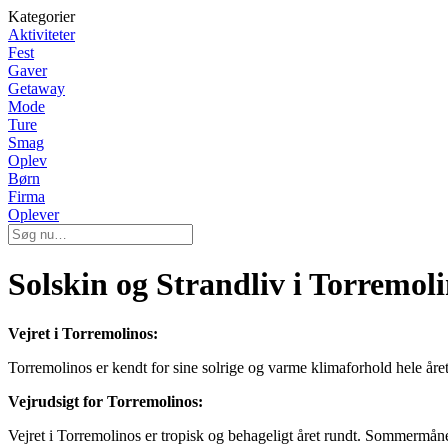
Kategorier
Aktiviteter
Fest
Gaver
Getaway
Mode
Ture
Smag
Oplev
Børn
Firma
Oplever
Solskin og Strandliv i Torremoli
Vejret i Torremolinos:
Torremolinos er kendt for sine solrige og varme klimaforhold hele åre
Vejrudsigt for Torremolinos:
Vejret i Torremolinos er tropisk og behageligt året rundt. Sommermåne