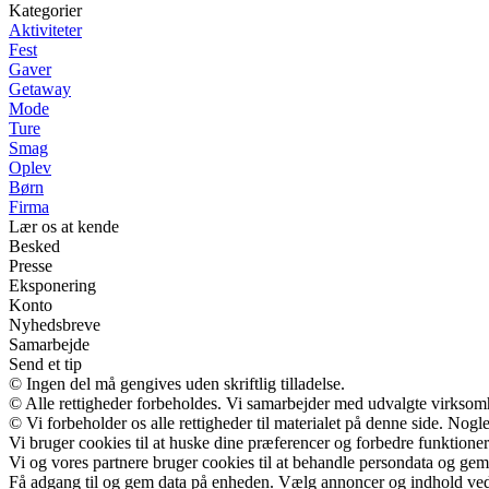
Kategorier
Aktiviteter
Fest
Gaver
Getaway
Mode
Ture
Smag
Oplev
Børn
Firma
Lær os at kende
Besked
Presse
Eksponering
Konto
Nyhedsbreve
Samarbejde
Send et tip
© Ingen del må gengives uden skriftlig tilladelse.
© Alle rettigheder forbeholdes. Vi samarbejder med udvalgte virksomh
© Vi forbeholder os alle rettigheder til materialet på denne side. Nog
Vi bruger cookies til at huske dine præferencer og forbedre funktione
Vi og vores partnere bruger cookies til at behandle persondata og gemm
Få adgang til og gem data på enheden. Vælg annoncer og indhold ved h