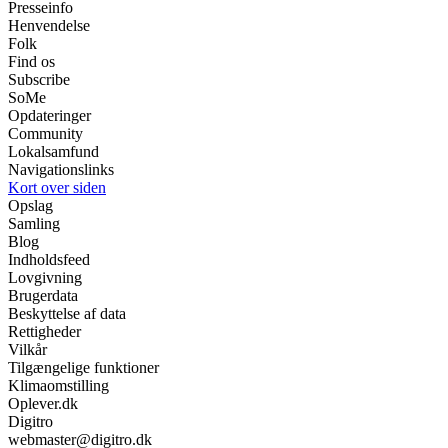
Presseinfo
Henvendelse
Folk
Find os
Subscribe
SoMe
Opdateringer
Community
Lokalsamfund
Navigationslinks
Kort over siden
Opslag
Samling
Blog
Indholdsfeed
Lovgivning
Brugerdata
Beskyttelse af data
Rettigheder
Vilkår
Tilgængelige funktioner
Klimaomstilling
Oplever.dk
Digitro
webmaster@digitro.dk