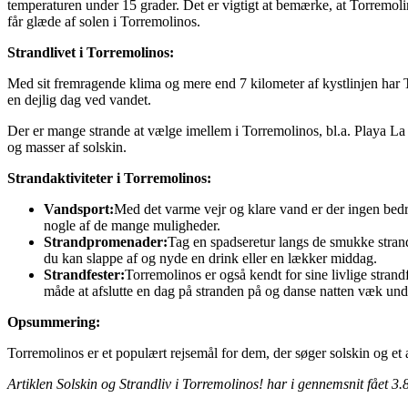
temperaturen under 15 grader. Det er vigtigt at bemærke, at Torremoli
får glæde af solen i Torremolinos.
Strandlivet i Torremolinos:
Med sit fremragende klima og mere end 7 kilometer af kystlinjen har To
en dejlig dag ved vandet.
Der er mange strande at vælge imellem i Torremolinos, bl.a. Playa L
og masser af solskin.
Strandaktiviteter i Torremolinos:
Vandsport:
Med det varme vejr og klare vand er der ingen bedre
nogle af de mange muligheder.
Strandpromenader:
Tag en spadseretur langs de smukke stran
du kan slappe af og nyde en drink eller en lækker middag.
Strandfester:
Torremolinos er også kendt for sine livlige stra
måde at afslutte en dag på stranden på og danse natten væk unde
Opsummering:
Torremolinos er et populært rejsemål for dem, der søger solskin og et ak
Artiklen Solskin og Strandliv i Torremolinos! har i gennemsnit fået
3.