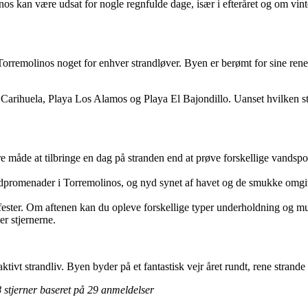
nos kan være udsat for nogle regnfulde dage, især i efteråret og om vint
rremolinos noget for enhver strandløver. Byen er berømt for sine rene s
a Carihuela, Playa Los Alamos og Playa El Bajondillo. Uanset hvilken s
 måde at tilbringe en dag på stranden end at prøve forskellige vandspor
dpromenader i Torremolinos, og nyd synet af havet og de smukke omgivel
ndfester. Om aftenen kan du opleve forskellige typer underholdning og m
r stjernerne.
tivt strandliv. Byen byder på et fantastisk vejr året rundt, rene strande 
8
stjerner baseret på
29
anmeldelser