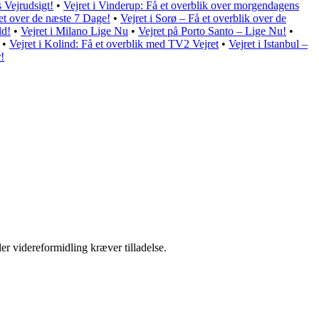
 Vejrudsigt!
•
Vejret i Vinderup: Få et overblik over morgendagens
et over de næste 7 Dage!
•
Vejret i Sorø – Få et overblik over de
ld!
•
Vejret i Milano Lige Nu
•
Vejret på Porto Santo – Lige Nu!
•
•
Vejret i Kolind: Få et overblik med TV2 Vejret
•
Vejret i Istanbul –
!
er videreformidling kræver tilladelse.