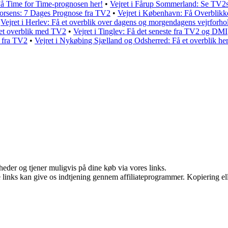
Få Time for Time-prognosen her!
•
Vejret i Fårup Sommerland: Se TV2s
Horsens: 7 Dages Prognose fra TV2
•
Vejret i København: Få Overblikk
•
Vejret i Herlev: Få et overblik over dagens og morgendagens vejrforho
å et overblik med TV2
•
Vejret i Tinglev: Få det seneste fra TV2 og DMI
e fra TV2
•
Vejret i Nykøbing Sjælland og Odsherred: Få et overblik her
eder og tjener muligvis på dine køb via vores links.
le links kan give os indtjening gennem affiliateprogrammer. Kopiering ell