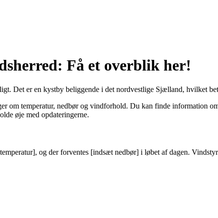
dsherred: Få et overblik her!
gt. Det er en kystby beliggende i det nordvestlige Sjælland, hvilket bety
er om temperatur, nedbør og vindforhold. Du kan finde information om 
 holde øje med opdateringerne.
emperatur], og der forventes [indsæt nedbør] i løbet af dagen. Vindstyr