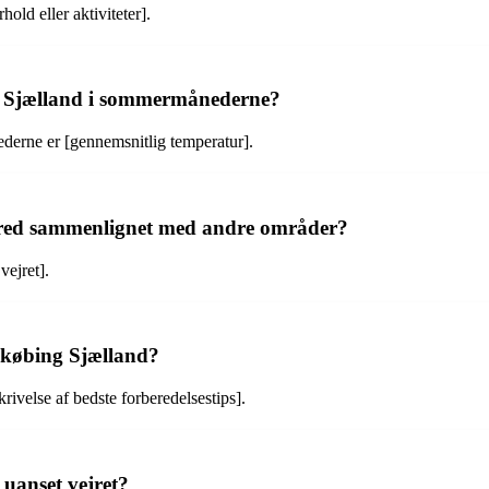
old eller aktiviteter].
g Sjælland i sommermånederne?
erne er [gennemsnitlig temperatur].
erred sammenlignet med andre områder?
vejret].
ykøbing Sjælland?
ivelse af bedste forberedelsestips].
 uanset vejret?