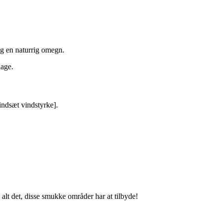
og en naturrig omegn.
dage.
indsæt vindstyrke].
lt det, disse smukke områder har at tilbyde!