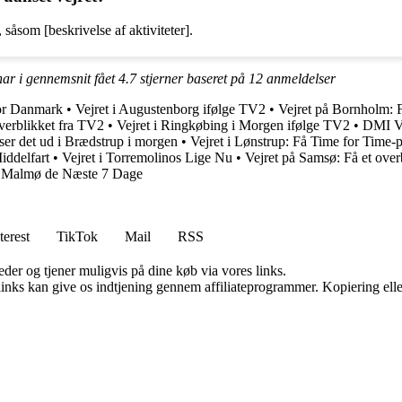
 såsom [beskrivelse af aktiviteter].
har i gennemsnit fået
4.7
stjerner baseret på
12
anmeldelser
for Danmark
•
Vejret i Augustenborg ifølge TV2
•
Vejret på Bornholm: F
verblikket fra TV2
•
Vejret i Ringkøbing i Morgen ifølge TV2
•
DMI Ve
ser det ud i Brædstrup i morgen
•
Vejret i Lønstrup: Få Time for Time
iddelfart
•
Vejret i Torremolinos Lige Nu
•
Vejret på Samsø: Få et over
 i Malmø de Næste 7 Dage
terest
TikTok
Mail
RSS
er og tjener muligvis på dine køb via vores links.
 links kan give os indtjening gennem affiliateprogrammer. Kopiering elle