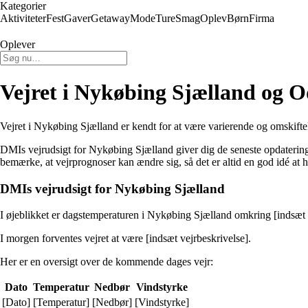
Kategorier
Aktiviteter
Fest
Gaver
Getaway
Mode
Ture
Smag
Oplev
Børn
Firma
Oplever
Vejret i Nykøbing Sjælland og O
Vejret i Nykøbing Sjælland er kendt for at være varierende og omskifteli
DMIs vejrudsigt for Nykøbing Sjælland giver dig de seneste opdatering
bemærke, at vejrprognoser kan ændre sig, så det er altid en god idé at
DMIs vejrudsigt for Nykøbing Sjælland
I øjeblikket er dagstemperaturen i Nykøbing Sjælland omkring [indsæt t
I morgen forventes vejret at være [indsæt vejrbeskrivelse].
Her er en oversigt over de kommende dages vejr:
Dato
Temperatur
Nedbør
Vindstyrke
[Dato]
[Temperatur]
[Nedbør]
[Vindstyrke]