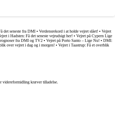
å det seneste fra DMI
•
Verdensrekord i at holde vejret slået!
•
Vejret
jret i Hadsten: Få det seneste vejrudsigt her!
•
Vejret på Cypern Lige
-prognoser fra DMI og TV2
•
Vejret på Porto Santo – Lige Nu!
•
DMI:
blik over vejret i dag og i morgen!
•
Vejret i Taastrup: Få et overblik
r videreformidling kræver tilladelse.