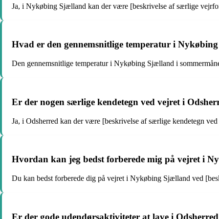
Ja, i Nykøbing Sjælland kan der være [beskrivelse af særlige vejrforh
Hvad er den gennemsnitlige temperatur i Nykøbin
Den gennemsnitlige temperatur i Nykøbing Sjælland i sommermåned
Er der nogen særlige kendetegn ved vejret i Odsh
Ja, i Odsherred kan der være [beskrivelse af særlige kendetegn ved 
Hvordan kan jeg bedst forberede mig på vejret i N
Du kan bedst forberede dig på vejret i Nykøbing Sjælland ved [beskr
Er der gode udendørsaktiviteter at lave i Odsherred