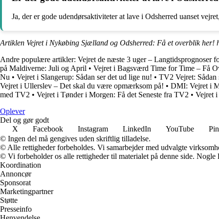
Ja, der er gode udendørsaktiviteter at lave i Odsherred uanset vejret,
Artiklen Vejret i Nykøbing Sjælland og Odsherred: Få et overblik her! 
Andre populære artikler:
Vejret de næste 3 uger – Langtidsprognoser 
på Maldiverne: Juli og April
•
Vejret i Bagsværd Time for Time – Få O
Nu
•
Vejret i Slangerup: Sådan ser det ud lige nu!
•
TV2 Vejret: Sådan 
Vejret i Ullerslev – Det skal du være opmærksom på!
•
DMI: Vejret i M
med TV2
•
Vejret i Tønder i Morgen: Få det Seneste fra TV2
•
Vejret
Oplever
Del og gør godt
X
Facebook
Instagram
LinkedIn
YouTube
Pin
© Ingen del må gengives uden skriftlig tilladelse.
© Alle rettigheder forbeholdes. Vi samarbejder med udvalgte virksomhed
© Vi forbeholder os alle rettigheder til materialet på denne side. Nogle
Koordination
Annoncør
Sponsorat
Marketingpartner
Støtte
Presseinfo
Henvendelse