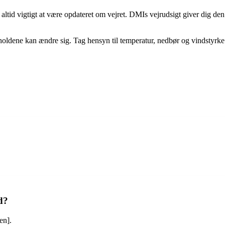
altid vigtigt at være opdateret om vejret. DMIs vejrudsigt giver dig de
rholdene kan ændre sig. Tag hensyn til temperatur, nedbør og vindstyrke f
d?
en].