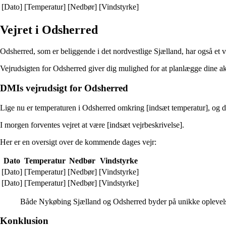
[Dato]
[Temperatur]
[Nedbør]
[Vindstyrke]
Vejret i Odsherred
Odsherred, som er beliggende i det nordvestlige Sjælland, har også et
Vejrudsigten for Odsherred giver dig mulighed for at planlægge dine ak
DMIs vejrudsigt for Odsherred
Lige nu er temperaturen i Odsherred omkring [indsæt temperatur], og de
I morgen forventes vejret at være [indsæt vejrbeskrivelse].
Her er en oversigt over de kommende dages vejr:
Dato
Temperatur
Nedbør
Vindstyrke
[Dato]
[Temperatur]
[Nedbør]
[Vindstyrke]
[Dato]
[Temperatur]
[Nedbør]
[Vindstyrke]
Både Nykøbing Sjælland og Odsherred byder på unikke oplevelser,
Konklusion