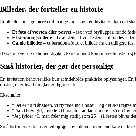
Billeder, der fortæller en historie
Et billede kan sige mere end mange ord – og i en invitation kan det s
Et foto af værten eller parret
– især ved bryllupper, runde føds
Et stemningsbillede
– fx af stedet, hvor festen skal holdes, elle
Gamle billeder
– et barndomsfoto, et billede fra en tidligere fest 
Hvis du laver invitationen digitalt, kan du nemt kombinere billeder og 
Små historier, der gør det personligt
En invitation behøver ikke kun at indeholde praktiske oplysninger. En 
opstod, eller hvad du glæder dig mest til.
Eksempler:
“Det er nu ti år siden, vi flyttede ind i huset – og det skal fejres
“Da vi blev gift, lovede vi hinanden at danse mere – så nu invite
“Jeg fylder 40, men føler mig stadig som 25 – så festen bliver der
Små historier skaber nærhed og gør invitationen mere end bare en besk