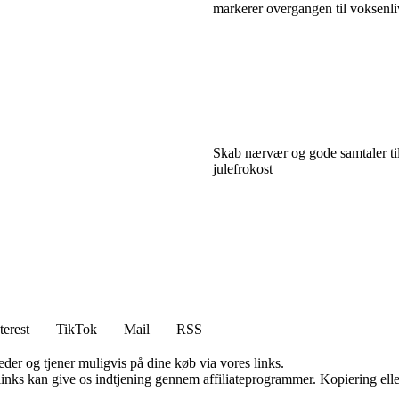
markerer overgangen til voksenli
Skab nærvær og gode samtaler til
julefrokost
terest
TikTok
Mail
RSS
er og tjener muligvis på dine køb via vores links.
 links kan give os indtjening gennem affiliateprogrammer. Kopiering elle