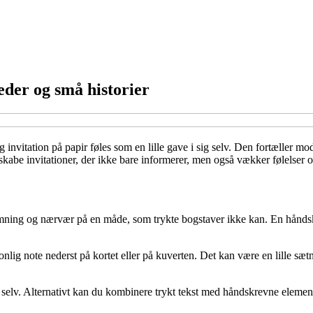
leder og små historier
invitation på papir føles som en lille gave i sig selv. Den fortæller modt
 skabe invitationer, der ikke bare informerer, men også vækker følelser 
temning og nærvær på en måde, som trykte bogstaver ikke kan. En håndsk
lig note nederst på kortet eller på kuverten. Det kan være en lille sætni
 selv. Alternativt kan du kombinere trykt tekst med håndskrevne elemente