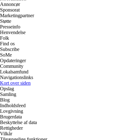
Annoncør
Sponsorat
Marketingpartner
Støtte
Presseinfo
Henvendelse
Folk
Find os
Subscribe
SoMe
Opdateringer
Community
Lokalsamfund
Navigationslinks
Kort over siden
Opslag
Samling
Blog
Indholdsfeed
Lovgivning
Brugerdata
Beskyttelse af data
Rettigheder
Vilkår
Tilgængelige funktioner