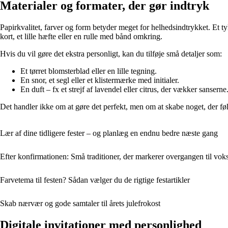
Materialer og formater, der gør indtryk
Papirkvalitet, farver og form betyder meget for helhedsindtrykket. Et ty
kort, et lille hæfte eller en rulle med bånd omkring.
Hvis du vil gøre det ekstra personligt, kan du tilføje små detaljer som:
Et tørret blomsterblad eller en lille tegning.
En snor, et segl eller et klistermærke med initialer.
En duft – fx et strejf af lavendel eller citrus, der vækker sanserne
Det handler ikke om at gøre det perfekt, men om at skabe noget, der føl
Lær af dine tidligere fester – og planlæg en endnu bedre næste gang
Efter konfirmationen: Små traditioner, der markerer overgangen til voks
Farvetema til festen? Sådan vælger du de rigtige festartikler
Skab nærvær og gode samtaler til årets julefrokost
Digitale invitationer med personlighed