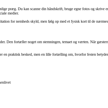
onlige præg. Du kan scanne din håndskrift, bruge egne fotos og skrive en
ciale medier.
itation for nemheds skyld, men følg op med et fysisk kort til de nærmes
gynder. Den fortæller noget om stemningen, temaet og værten. Når gæste
 er en praktisk besked, men en lille fortælling om, hvorfor festen betyd
enlivet