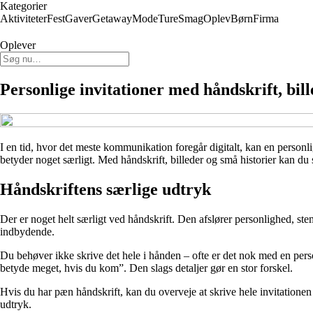
Kategorier
Aktiviteter
Fest
Gaver
Getaway
Mode
Ture
Smag
Oplev
Børn
Firma
Oplever
Personlige invitationer med håndskrift, bil
I en tid, hvor det meste kommunikation foregår digitalt, kan en personlig 
betyder noget særligt. Med håndskrift, billeder og små historier kan du
Håndskriftens særlige udtryk
Der er noget helt særligt ved håndskrift. Den afslører personlighed, s
indbydende.
Du behøver ikke skrive det hele i hånden – ofte er det nok med en person
betyde meget, hvis du kom”. Den slags detaljer gør en stor forskel.
Hvis du har pæn håndskrift, kan du overveje at skrive hele invitationen
udtryk.