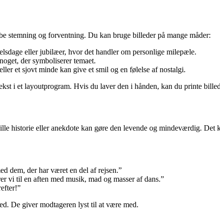
kabe stemning og forventning. Du kan bruge billeder på mange måder:
elsdage eller jubilæer, hvor det handler om personlige milepæle.
r noget, der symboliserer temaet.
eller et sjovt minde kan give et smil og en følelse af nostalgi.
tekst i et layoutprogram. Hvis du laver den i hånden, kan du printe bil
lille historie eller anekdote kan gøre den levende og mindeværdig. Det
 med dem, der har været en del af rejsen.”
rer vi til en aften med musik, mad og masser af dans.”
efter!”
ed. De giver modtageren lyst til at være med.