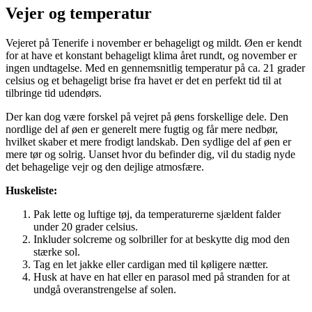
Vejer og temperatur
Vejeret på Tenerife i november er behageligt og mildt. Øen er kendt
for at have et konstant behageligt klima året rundt, og november er
ingen undtagelse. Med en gennemsnitlig temperatur på ca. 21 grader
celsius og et behageligt brise fra havet er det en perfekt tid til at
tilbringe tid udendørs.
Der kan dog være forskel på vejret på øens forskellige dele. Den
nordlige del af øen er generelt mere fugtig og får mere nedbør,
hvilket skaber et mere frodigt landskab. Den sydlige del af øen er
mere tør og solrig. Uanset hvor du befinder dig, vil du stadig nyde
det behagelige vejr og den dejlige atmosfære.
Huskeliste:
Pak lette og luftige tøj, da temperaturerne sjældent falder
under 20 grader celsius.
Inkluder solcreme og solbriller for at beskytte dig mod den
stærke sol.
Tag en let jakke eller cardigan med til køligere nætter.
Husk at have en hat eller en parasol med på stranden for at
undgå overanstrengelse af solen.