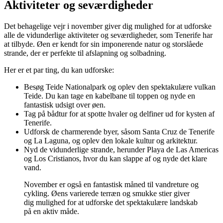
Aktiviteter og seværdigheder
Det behagelige vejr i november giver dig mulighed for at udforske
alle de vidunderlige aktiviteter og seværdigheder, som Tenerife har
at tilbyde. Øen er kendt for sin imponerende natur og storslåede
strande, der er perfekte til afslapning og solbadning.
Her er et par ting, du kan udforske:
Besøg Teide Nationalpark og oplev den spektakulære vulkan
Teide. Du kan tage en kabelbane til toppen og nyde en
fantastisk udsigt over øen.
Tag på bådtur for at spotte hvaler og delfiner ud for kysten af
Tenerife.
Udforsk de charmerende byer, såsom Santa Cruz de Tenerife
og La Laguna, og oplev den lokale kultur og arkitektur.
Nyd de vidunderlige strande, herunder Playa de Las Americas
og Los Cristianos, hvor du kan slappe af og nyde det klare
vand.
November er også en fantastisk måned til vandreture og
cykling. Øens varierede terræn og smukke stier giver
dig mulighed for at udforske det spektakulære landskab
på en aktiv måde.