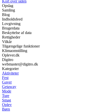
Kort over siden
Opslag
Samling
Blog
Indholdsfeed
Lovgivning
Brugerdata
Beskyttelse af data
Rettigheder
Vilkår
Tilgængelige funktioner
Klimaomstilling
Oplever.dk
Digitro
webmaster@digitro.dk
Kategorier
Aktiviteter
Fest
Gaver
Getaway
Mode
Ture
Smag
Oplev
Børn