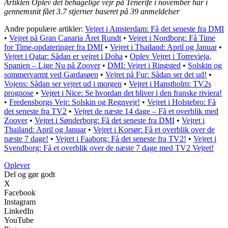
Artiklen Oplev det behagelige vejr på Tenerife i november har i
gennemsnit fået
3.7
stjerner baseret på
39
anmeldelser
Andre populære artikler:
Vejret i Amsterdam: Få det seneste fra DMI
•
Vejret på Gran Canaria Året Rundt
•
Vejret i Nordborg: Få Time
for Time-opdateringer fra DMI
•
Vejret i Thailand: April og Januar
•
Vejret i Qatar: Sådan er vejret i Doha
•
Oplev Vejret i Torrevieja,
Spanien – Lige Nu på Zoover
•
DMI: Vejret i Ringsted
•
Solskin og
sommervarmt ved Gardasøen
•
Vejret på Fur: Sådan ser det ud!
•
Vojens: Sådan ser vejret ud i morgen
•
Vejret i Hanstholm: TV2s
prognose
•
Vejret i Nice: Se hvordan det bliver i den franske riviera!
•
Fredensborgs Vejr: Solskin og Regnvejr!
•
Vejret i Holstebro: Få
det seneste fra TV2
•
Vejret de næste 14 dage – Få et overblik med
Zoover
•
Vejret i Sønderborg: Få det seneste fra DMI
•
Vejret i
Thailand: April og Januar
•
Vejret i Korsør: Få et overblik over de
næste 7 dage!
•
Vejret i Faaborg: Få det seneste fra TV2!
•
Vejret i
Svendborg: Få et overblik over de næste 7 dage med TV2 Vejret!
Oplever
Del og gør godt
X
Facebook
Instagram
LinkedIn
YouTube