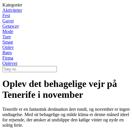
Kategorier
Aktiviteter
Fest
Gaver
Getaway
Mode
Ture
Smag
Oplev
Børn
Firma
Oplever
Oplev det behagelige vejr på
Tenerife i november
Tenerife er en fantastisk destination året rundt, og november er ingen
undtagelse. Med sit behagelige og milde klima er denne måned ideel
for rejsende, der ønsker at undslippe den kølige vinter og nyde en
solrig ferie.