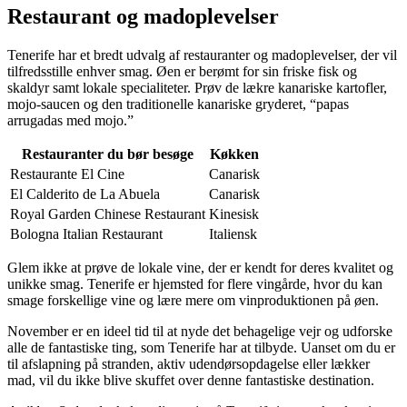
Restaurant og madoplevelser
Tenerife har et bredt udvalg af restauranter og madoplevelser, der vil
tilfredsstille enhver smag. Øen er berømt for sin friske fisk og
skaldyr samt lokale specialiteter. Prøv de lækre kanariske kartofler,
mojo-saucen og den traditionelle kanariske gryderet, “papas
arrugadas med mojo.”
Restauranter du bør besøge
Køkken
Restaurante El Cine
Canarisk
El Calderito de La Abuela
Canarisk
Royal Garden Chinese Restaurant
Kinesisk
Bologna Italian Restaurant
Italiensk
Glem ikke at prøve de lokale vine, der er kendt for deres kvalitet og
unikke smag. Tenerife er hjemsted for flere vingårde, hvor du kan
smage forskellige vine og lære mere om vinproduktionen på øen.
November er en ideel tid til at nyde det behagelige vejr og udforske
alle de fantastiske ting, som Tenerife har at tilbyde. Uanset om du er
til afslapning på stranden, aktiv udendørsopdagelse eller lækker
mad, vil du ikke blive skuffet over denne fantastiske destination.