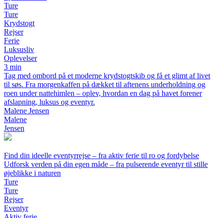
Ture
Ture
Krydstogt
Rejser
Ferie
Luksusliv
Oplevelser
3 min
Tag med ombord på et moderne krydstogtskib og få et glimt af livet
til søs. Fra morgenkaffen på dækket til aftenens underholdning og
roen under nattehimlen – oplev, hvordan en dag på havet forener
afslapning, luksus og eventyr.
Malene Jensen
Malene
Jensen
Find din ideelle eventyrrejse – fra aktiv ferie til ro og fordybelse
Udforsk verden på din egen måde – fra pulserende eventyr til stille
øjeblikke i naturen
Ture
Ture
Rejser
Eventyr
Aktiv ferie