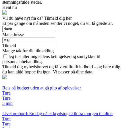
stemningsfulde steder.
Hent nu
Vil du have nyt fra os? Tilmeld dig her
Et par gange om måneden sender vi noget, du vil få glæde af.
Mailadresse
Tilmeld
Mange tak for din tilmelding
Jeg tilslutter mig sidens betingelser og samtykker til
persondatabehandling.
Tilmeld dig nyhedsbrevet og få værdifuldt indhold – og bare rolig,
du kan altid hoppe fra igen. Vi passer på dine data.
Rejs på budget uden at gå glip af oplevelser
Ture
Ture
5 min
Livet ombord: En dag på et krydstogtskib fra morgen til aften
Ture
Ture