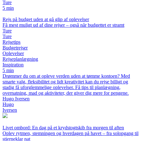
Ture
5 min
Rejs på budget uden at gå glip af oplevelser
Få mest muligt ud af dine rejser – også når budgettet er stramt
Ture
Ture
Rejsetips
Budgetrejser
Oplevelser
Rejseplanlægning
Inspiration
5 min
Drømmer du om at opleve verden uden at tømme kontoen? Med
smarte valg, fleksibilitet og lidt kreativitet kan du rejse billigt og
stadig få uforglemmelige oplevelser. Få tips til planlægning,
overnatning, mad og aktiviteter, der giver dig mere for pengene.
Hugo Iversen
Hugo
Iversen
Livet ombord: En dag på et krydstogtskib fra morgen til aften
Oplev rytmen, stemningen og hverdagen på havet – fra solopgang til
stjerneklar nat