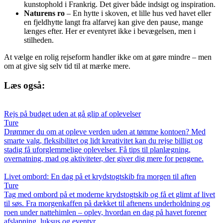
kunstophold i Frankrig. Det giver både indsigt og inspiration.
Naturens ro
– En hytte i skoven, et lille hus ved havet eller
en fjeldhytte langt fra alfarvej kan give den pause, mange
længes efter. Her er eventyret ikke i bevægelsen, men i
stilheden.
At vælge en rolig rejseform handler ikke om at gøre mindre – men
om at give sig selv tid til at mærke mere.
Læs også:
Rejs på budget uden at gå glip af oplevelser
Ture
Drømmer du om at opleve verden uden at tømme kontoen? Med
smarte valg, fleksibilitet og lidt kreativitet kan du rejse billigt og
stadig få uforglemmelige oplevelser. Få tips til planlægning,
overnatning, mad og aktiviteter, der giver dig mere for pengene.
Livet ombord: En dag på et krydstogtskib fra morgen til aften
Ture
Tag med ombord på et moderne krydstogtskib og få et glimt af livet
til søs. Fra morgenkaffen på dækket til aftenens underholdning og
roen under nattehimlen – oplev, hvordan en dag på havet forener
afslapning, luksus og eventyr.