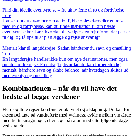
Find din ideelle eventyrrejse – fra aktiv ferie til ro og fordybelse
Ture
Uanset om du drømmer om actionfyldte oplevelser eller en rejse
med ro og fordybelse, kan du finde inspiration til din næste
eventyrrejse her. Lær, hvordan du vælger den rejseform, der passer
til dig, og få tips til at planlægge og rejse ansvarligt.
Mentalt klar til langtidsrejse: Sådan håndterer du savn og omstilling
Ture
En langtidsrejse handler ikke kun om nye destinationer, men også
om den indre rejse. Få indsigt i, hvordan du kan forberede dig
mentalt, håndtere savn og skabe balance, når hverdagen skiftes ud
med eventyr og omstilling.
Kombinationen – når du vil have det
bedste af begge verdener
Flere og flere rejser kombinerer aktivitet og afslapning. Du kan for
eksempel tage på vandreferie med wellness, cykle mellem vingårde
med tid til smagninger, eller tage på safari med efterfølgende dage
ved stranden.