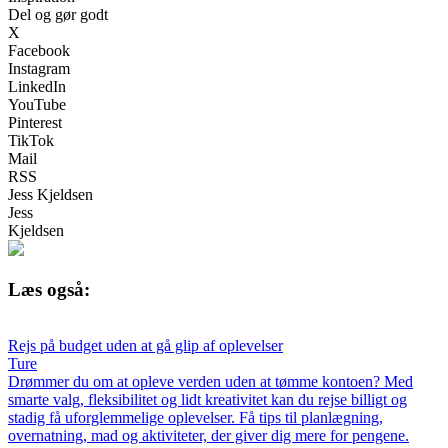
Del og gør godt
X
Facebook
Instagram
LinkedIn
YouTube
Pinterest
TikTok
Mail
RSS
Jess Kjeldsen
Jess
Kjeldsen
Læs også:
Rejs på budget uden at gå glip af oplevelser
Ture
Drømmer du om at opleve verden uden at tømme kontoen? Med
smarte valg, fleksibilitet og lidt kreativitet kan du rejse billigt og
stadig få uforglemmelige oplevelser. Få tips til planlægning,
overnatning, mad og aktiviteter, der giver dig mere for pengene.