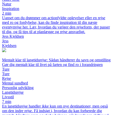
Natur
Inspiration
2 min
Uanset om du drømmer om actionfyldte oplevelser eller en rejse
med ro og fordybelse, kan du finde inspiration til din næste
eventyrrejse her. Lær, hvordan du vælger den rejseform, der passer
til dig, og få tips til at planlægge og rejse ansvarligt.
Jess Kjeldsen
Jess
Kjeldsen
Mentalt klar til langtidsrejse: Sådan håndterer du savn og omstilling
Gør dig mentalt klar til livet på farten og find ro i forandringen
Ture
Ture
Rejse
Mental sundhed
Personlig udvikling
Langtidsrejse
Livsstil
7 min
En langtidsrejse handler ikke kun om nye destinationer, men også
om den indre rejse. Få indsigt i, hvordan du kan forberede dig