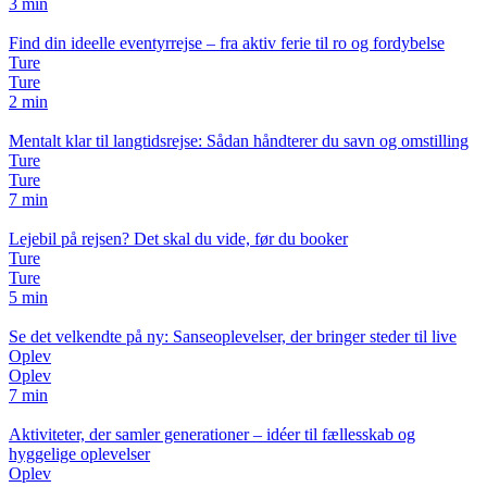
3 min
Find din ideelle eventyrrejse – fra aktiv ferie til ro og fordybelse
Ture
Ture
2 min
Mentalt klar til langtidsrejse: Sådan håndterer du savn og omstilling
Ture
Ture
7 min
Lejebil på rejsen? Det skal du vide, før du booker
Ture
Ture
5 min
Se det velkendte på ny: Sanseoplevelser, der bringer steder til live
Oplev
Oplev
7 min
Aktiviteter, der samler generationer – idéer til fællesskab og
hyggelige oplevelser
Oplev