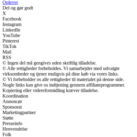
Oplever
Del og gør godt
X
Facebook
Instagram
LinkedIn
YouTube
Pinterest
TikTok
Mail
RSS
© Ingen del må gengives uden skriftlig tilladelse.
© Alle rettigheder forbeholdes. Vi samarbejder med udvalgte
virksomheder og tjener muligvis på dine køb via vores links.
© Vi forbeholder os alle rettigheder til materialet på denne side.
Nogle links kan give os indtjening gennem affiliateprogrammer.
Kopiering eller videreformidling kræver tilladelse.
Koordination
Annoncør
Sponsorat
Marketingpartner
Støtte
Presseinfo
Henvendelse
Folk