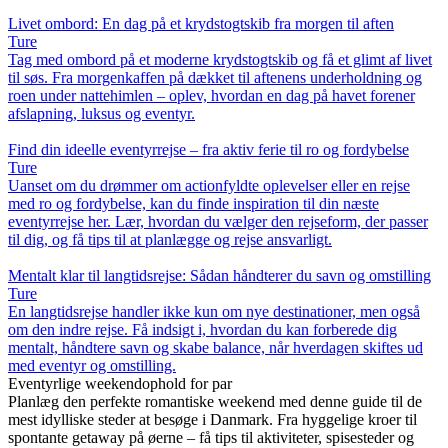
Livet ombord: En dag på et krydstogtskib fra morgen til aften
Ture
Tag med ombord på et moderne krydstogtskib og få et glimt af livet
til søs. Fra morgenkaffen på dækket til aftenens underholdning og
roen under nattehimlen – oplev, hvordan en dag på havet forener
afslapning, luksus og eventyr.
Find din ideelle eventyrrejse – fra aktiv ferie til ro og fordybelse
Ture
Uanset om du drømmer om actionfyldte oplevelser eller en rejse
med ro og fordybelse, kan du finde inspiration til din næste
eventyrrejse her. Lær, hvordan du vælger den rejseform, der passer
til dig, og få tips til at planlægge og rejse ansvarligt.
Mentalt klar til langtidsrejse: Sådan håndterer du savn og omstilling
Ture
En langtidsrejse handler ikke kun om nye destinationer, men også
om den indre rejse. Få indsigt i, hvordan du kan forberede dig
mentalt, håndtere savn og skabe balance, når hverdagen skiftes ud
med eventyr og omstilling.
Eventyrlige weekendophold for par
Planlæg den perfekte romantiske weekend med denne guide til de
mest idylliske steder at besøge i Danmark. Fra hyggelige kroer til
spontante getaway på øerne – få tips til aktiviteter, spisesteder og