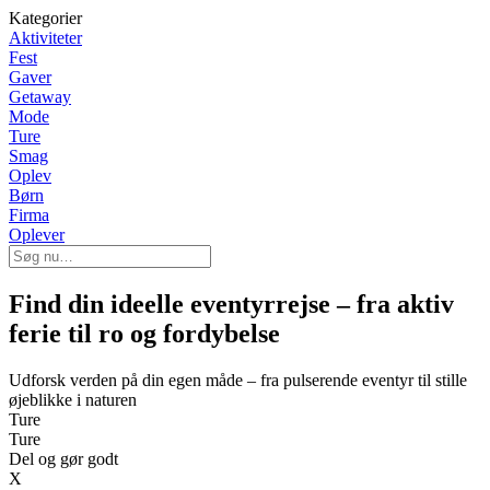
Kategorier
Aktiviteter
Fest
Gaver
Getaway
Mode
Ture
Smag
Oplev
Børn
Firma
Oplever
Find din ideelle eventyrrejse – fra aktiv
ferie til ro og fordybelse
Udforsk verden på din egen måde – fra pulserende eventyr til stille
øjeblikke i naturen
Ture
Ture
Del og gør godt
X