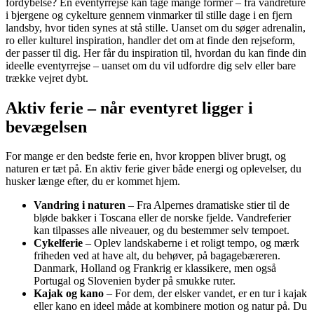
fordybelse? En eventyrrejse kan tage mange former – fra vandreture
i bjergene og cykelture gennem vinmarker til stille dage i en fjern
landsby, hvor tiden synes at stå stille. Uanset om du søger adrenalin,
ro eller kulturel inspiration, handler det om at finde den rejseform,
der passer til dig. Her får du inspiration til, hvordan du kan finde din
ideelle eventyrrejse – uanset om du vil udfordre dig selv eller bare
trække vejret dybt.
Aktiv ferie – når eventyret ligger i
bevægelsen
For mange er den bedste ferie en, hvor kroppen bliver brugt, og
naturen er tæt på. En aktiv ferie giver både energi og oplevelser, du
husker længe efter, du er kommet hjem.
Vandring i naturen
– Fra Alpernes dramatiske stier til de
bløde bakker i Toscana eller de norske fjelde. Vandreferier
kan tilpasses alle niveauer, og du bestemmer selv tempoet.
Cykelferie
– Oplev landskaberne i et roligt tempo, og mærk
friheden ved at have alt, du behøver, på bagagebæreren.
Danmark, Holland og Frankrig er klassikere, men også
Portugal og Slovenien byder på smukke ruter.
Kajak og kano
– For dem, der elsker vandet, er en tur i kajak
eller kano en ideel måde at kombinere motion og natur på. Du