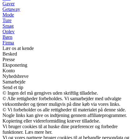
Gaver
Getaway
Mode
Ture
Smag
Oplev
Børn
Firma
Lær os at kende
Besked
Presse
Eksponering
Konto
Nyhedsbreve
Samarbejde
Send et tip
© Ingen del må gengives uden skriftlig tilladelse.
© Alle rettigheder forbeholdes. Vi samarbejder med udvalgte
virksomheder og tjener muligvis på dine køb via vores links.
© Vi forbeholder os alle rettigheder til materialet på denne side.
Nogle links kan give os indtjening gennem affiliateprogrammer.
Kopiering eller videreformidling kræver tilladelse.
Vi bruger cookies til at huske dine præferencer og forbedre
funktioner. Læs mere her.
Vi og vores partnere bruger cookies til at behandle persondata og