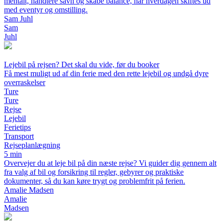
mentalt, håndtere savn og skabe balance, når hverdagen skiftes ud
med eventyr og omstilling.
Sam Juhl
Sam
Juhl
Lejebil på rejsen? Det skal du vide, før du booker
Få mest muligt ud af din ferie med den rette lejebil og undgå dyre
overraskelser
Ture
Ture
Rejse
Lejebil
Ferietips
Transport
Rejseplanlægning
5 min
Overvejer du at leje bil på din næste rejse? Vi guider dig gennem alt
fra valg af bil og forsikring til regler, gebyrer og praktiske
dokumenter, så du kan køre trygt og problemfrit på ferien.
Amalie Madsen
Amalie
Madsen