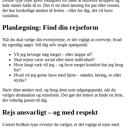
Denne type rejse giver mulighed for både at udfordre kroppen og
lade sindet falde til ro. Det er en ideel løsning for par eller venner,
der har forskellige ønsker til ferien – eller for dig, der vil have
variation.
Planlægning: Find din rejseform
Når du skal vælge din eventyrrejse, er det vigtigt at overveje, hvad
du egentlig søger. Stil dig selv nogle spørgsmål:
Vil jeg bevæge mig meget – eller slappe af?
Skal rejsen være social eller mere individuel?
Hvor langt væk vil jeg – og hvor meget komfort har jeg brug
for?
Hvad vil jeg gerne have med hjem – minder, læring, ro eller
styrke?
Skriv dine ønsker ned, og brug dem som udgangspunkt, når du
vælger destination og rejseform. Det gør det lettere at finde en ferie,
der virkelig passer til dig.
Rejs ansvarligt – og med respekt
Uanset hvilken type eventyr du vælger, er det vigtigt at rejse med