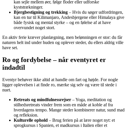
kan sejle mellem øer, følge floder eller udforske
kyststrækninger.
Bjergbestigning og trekking
– Hvis du søger udfordringen,
kan en tur til Kilimanjaro, Andesbjergene eller Himalaya give
både fysisk og mental styrke – og en følelse af at have
overvundet noget stort.
En aktiv ferie kræver planlægning, men belønningen er stor: du får
naturen helt ind under huden og oplever steder, du ellers aldrig ville
have set.
Ro og fordybelse – når eventyret er
indadtil
Eventyr behøver ikke altid at handle om fart og højde. For nogle
ligger oplevelsen i at finde ro, mærke sig selv og være til stede i
nuet.
Retreats og mindfulnessrejser
– Yoga, meditation og
stilhedsretreats vinder frem som en måde at koble af fra
hverdagens tempo. Mange steder kombinerer natur, sund mad
og refleksion.
Kulturelle ophold
– Brug ferien på at lære noget nyt: et
sprogkursus i Spanien, et madkursus i Italien eller et