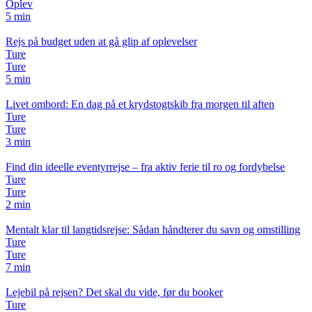
Oplev
5 min
Rejs på budget uden at gå glip af oplevelser
Ture
Ture
5 min
Livet ombord: En dag på et krydstogtskib fra morgen til aften
Ture
Ture
3 min
Find din ideelle eventyrrejse – fra aktiv ferie til ro og fordybelse
Ture
Ture
2 min
Mentalt klar til langtidsrejse: Sådan håndterer du savn og omstilling
Ture
Ture
7 min
Lejebil på rejsen? Det skal du vide, før du booker
Ture