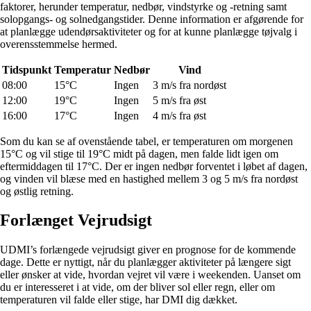
faktorer, herunder temperatur, nedbør, vindstyrke og -retning samt
solopgangs- og solnedgangstider. Denne information er afgørende for
at planlægge udendørsaktiviteter og for at kunne planlægge tøjvalg i
overensstemmelse hermed.
Tidspunkt
Temperatur
Nedbør
Vind
08:00
15°C
Ingen
3 m/s fra nordøst
12:00
19°C
Ingen
5 m/s fra øst
16:00
17°C
Ingen
4 m/s fra øst
Som du kan se af ovenstående tabel, er temperaturen om morgenen
15°C og vil stige til 19°C midt på dagen, men falde lidt igen om
eftermiddagen til 17°C. Der er ingen nedbør forventet i løbet af dagen,
og vinden vil blæse med en hastighed mellem 3 og 5 m/s fra nordøst
og østlig retning.
Forlænget Vejrudsigt
UDMI’s forlængede vejrudsigt giver en prognose for de kommende
dage. Dette er nyttigt, når du planlægger aktiviteter på længere sigt
eller ønsker at vide, hvordan vejret vil være i weekenden. Uanset om
du er interesseret i at vide, om der bliver sol eller regn, eller om
temperaturen vil falde eller stige, har DMI dig dækket.