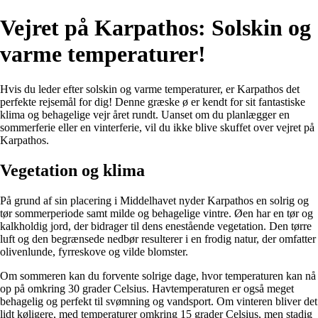
Vejret på Karpathos: Solskin og
varme temperaturer!
Hvis du leder efter solskin og varme temperaturer, er Karpathos det
perfekte rejsemål for dig! Denne græske ø er kendt for sit fantastiske
klima og behagelige vejr året rundt. Uanset om du planlægger en
sommerferie eller en vinterferie, vil du ikke blive skuffet over vejret på
Karpathos.
Vegetation og klima
På grund af sin placering i Middelhavet nyder Karpathos en solrig og
tør sommerperiode samt milde og behagelige vintre. Øen har en tør og
kalkholdig jord, der bidrager til dens enestående vegetation. Den tørre
luft og den begrænsede nedbør resulterer i en frodig natur, der omfatter
olivenlunde, fyrreskove og vilde blomster.
Om sommeren kan du forvente solrige dage, hvor temperaturen kan nå
op på omkring 30 grader Celsius. Havtemperaturen er også meget
behagelig og perfekt til svømning og vandsport. Om vinteren bliver det
lidt køligere, med temperaturer omkring 15 grader Celsius, men stadig