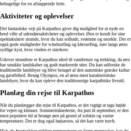
behagelige for en afslappende ferie.
Aktiviteter og oplevelser
Det fantastiske vejr på Karpathos giver dig mulighed for at nyde en
bred vifte af udendørsaktiviteter og oplevelser. Øen er kendt for sine
spektakulære strande, hvor du kan solbade, svømme og snorkle. Der er
også gode muligheder for windsurfing og kitesurfing, især langs øens
sydlige kyst, hvor vinden er stærkere.
Udover strandene er Karpathos ideel til vandreture og trekking, da øen
har smukke landskaber og godt markerede stier. Du kan udforske de
traditionelle landsbyer og blive betaget af den autentiske græske kultur
og gæstfrihed. Besøg Olympos, en af øens mest karakteristiske
landsbyer, hvor du kan opleve den traditionsrige karpathiske livsstil.
Planlæg din rejse til Karpathos
Når du planlægger din rejse til Karpathos, er det vigtigt at tage højde
for vejret og klimaet. Sommermånederne, fra juni til september, er den
mest populære tid at besøge øen på grund af solskin og varme
temperaturer. Det er dog også højsæson, så det kan være travlt.
Hvis du foretrækker mildere temperaturer og færre mennesker, kan du