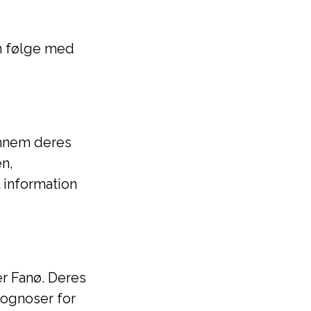
n følge med
ennem deres
n,
 information
r Fanø. Deres
ognoser for