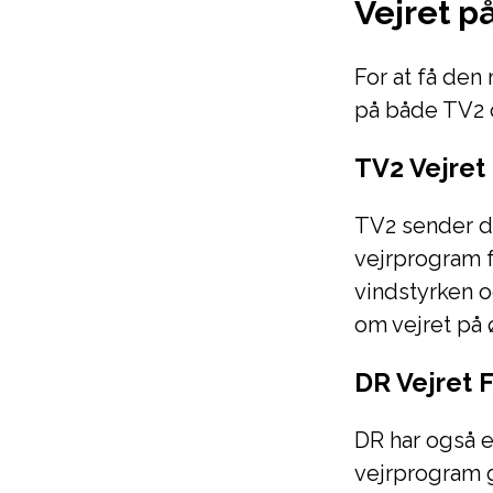
Vejret p
For at få de
på både TV2 
TV2 Vejret
TV2 sender d
vejrprogram 
vindstyrken o
om vejret på 
DR Vejret 
DR har også 
vejrprogram 