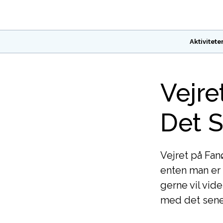
Aktivitete
Vejre
Det S
Vejret på Fa
enten man er 
gerne vil vid
med det sene