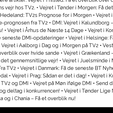
re artikler:
Vejret i Thisted: Få et overblik over
 vejr hos TV2.
•
Vejret i Tønder i Morgen: Få de
i Hedeland: TV2s Prognose for i Morgen
•
Vejret 
e-prognosen fra TV2
•
DMI: Vejret i Kalundborg 
u!
•
Vejret i Århus de Næste 14 Dage
•
Vejret i K
e seneste DMI-opdateringer
•
Vejret i Helsinge: F
 Vejret i Aalborg i Dag og i Morgen på TV2
•
Vest
overblik over hvide sande
•
Vejret i Grækenland –
 det gennemsnitlige vejr!
•
Vejret i Juelsminde i
Fra TV2
•
Vejret i Danmark: Få de seneste BT Nyh
edal
•
Vejret i Prag: Sådan er det i dag!
•
Vejret i 
 TV2 og DMI
•
Vejret på Møn ifølge DMI
•
Send di
t og deltag i konkurrencen!
•
Vejret i Tønder Lige
a og i Chania – Få et overblik nu!