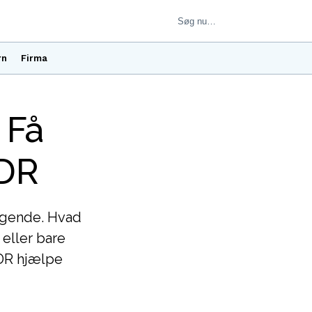
rn
Firma
 Få
 DR
øgende. Hvad
 eller bare
 DR hjælpe