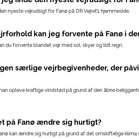
den nyeste vejrudsigt for Fanø på DR Vejret’s hjemmeside.
ejrforhold kan jeg forvente på Fanø i d
n du forvente blandet vejr med sol, skyer og lidt regn.
ogen særlige vejrbegivenheder, der påvi
an opleve kraftige vindstød på grund af den åbne beliggen
et på Fanø ændre sig hurtigt?
Fanø kan ændre sig hurtigt på grund af det omskiftelige klima