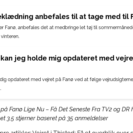
eklædning anbefales til at tage med til
r Fanø, anbefales det at medbringe let tøj til sommermåned
 vinteren.
kan jeg holde mig opdateret med vejre
dig opdateret med vejret på Fanø ved at følge vejrudsigterne
.
t på Fanø Lige Nu – Få Det Seneste Fra TV2 og DR h
ået
3.5
stjerner baseret på
35
anmeldelser