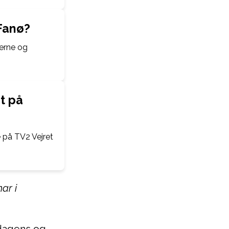
 Fanø?
erne og
t på
 på TV2 Vejret
ar i