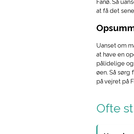
Fanø. Så uans
at få det sene
Opsumm
Uanset om man
at have en o
pålidelige og
øen. Så sørg 
på vejret på F
Ofte s