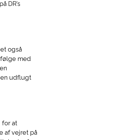
på DR’s
det også
t følge med
den
 en udflugt
for at
 af vejret på