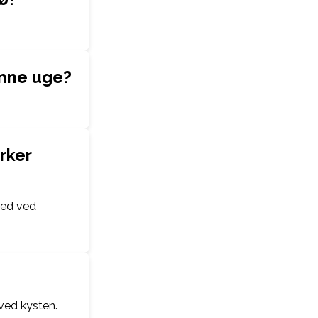
enne uge?
rker
hed ved
 ved kysten.