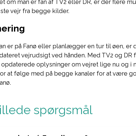
et om man er fan af TV2 eller DR, er der flere m
ste vejr fra begge kilder.
ering
 er på Fanø eller planlægger en tur til øen, er d
pdateret vejrudsigt ved hånden. Med TV2 og DR 
 opdaterede oplysninger om vejret lige nu og i
for at følge med på begge kanaler for at være g
anø.
tillede spørgsmål