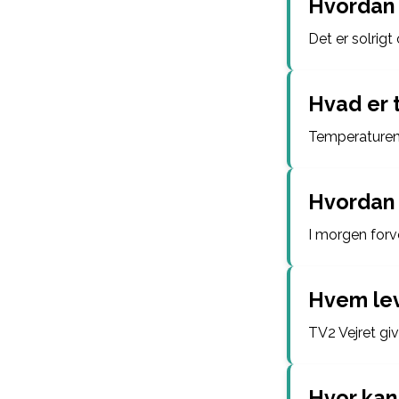
Hvordan 
Det er solrigt
Hvad er 
Temperaturen 
Hvordan 
I morgen forv
Hvem lev
TV2 Vejret giv
Hvor kan