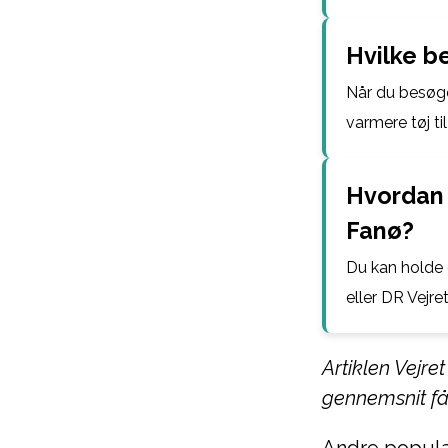
Hvilke b
Når du besøge
varmere tøj til
Hvordan 
Fanø?
Du kan holde 
eller DR Vejret
Artiklen Vejre
gennemsnit f