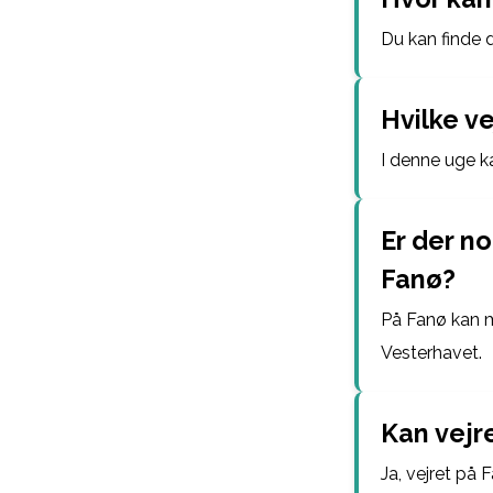
Du kan finde 
Hvilke v
I denne uge ka
Er der n
Fanø?
På Fanø kan m
Vesterhavet.
Kan vejr
Ja, vejret på 