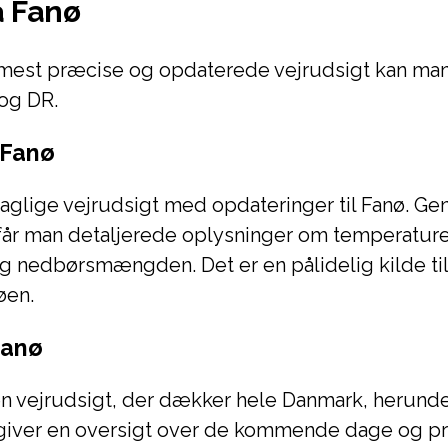
å Fanø
n mest præcise og opdaterede vejrudsigt kan ma
og DR.
 Fanø
aglige vejrudsigt med opdateringer til Fanø. G
får man detaljerede oplysninger om temperature
g nedbørsmængden. Det er en pålidelig kilde til
øen.
Fanø
en vejrudsigt, der dækker hele Danmark, herunde
giver en oversigt over de kommende dage og pr