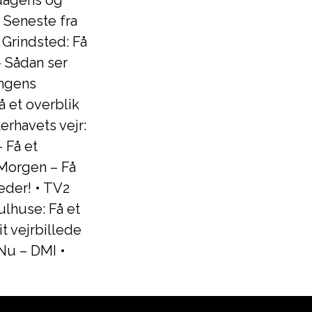
 dagens og
t Seneste fra
i Grindsted: Få
– Sådan ser
ongens
å et overblik
erhavets vejr:
 Få et
 Morgen – Få
eder!
•
TV2
Kulhuse: Få et
t vejrbillede
 Nu – DMI
•