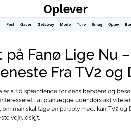
Oplever
r
Fest
Gaver
Getaway
Mode
Ture
Smag
Oplev
Bø
t på Fanø Lige Nu –
eneste Fra TV2 og
nø er altid spændende for øens beboere og bes
interesseret i at planlægge udendørs aktiviteter
e, om man skal tage en paraply med, kan TV2 og
ste vejrudsigt.