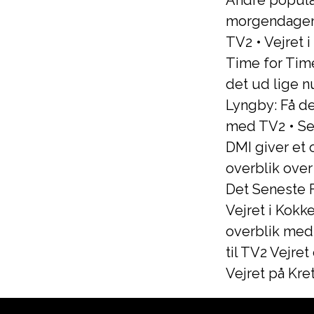
Andre populæ
morgendagens
TV2
•
Vejret 
Time for Tim
det ud lige n
Lyngby: Få d
med TV2
•
Se
DMI giver et 
overblik over
Det Seneste 
Vejret i Kokk
overblik med
til TV2 Vejre
Vejret på Kret