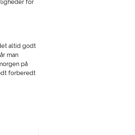
uligheder for
et altid godt
får man
 morgen på
odt forberedt