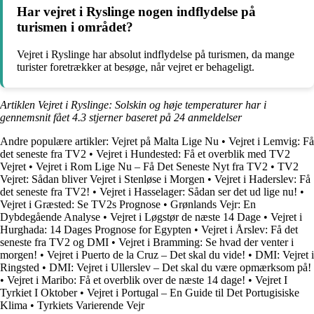
Har vejret i Ryslinge nogen indflydelse på
turismen i området?
Vejret i Ryslinge har absolut indflydelse på turismen, da mange
turister foretrækker at besøge, når vejret er behageligt.
Artiklen Vejret i Ryslinge: Solskin og høje temperaturer har i
gennemsnit fået
4.3
stjerner baseret på
24
anmeldelser
Andre populære artikler:
Vejret på Malta Lige Nu
•
Vejret i Lemvig: Få
det seneste fra TV2
•
Vejret i Hundested: Få et overblik med TV2
Vejret
•
Vejret i Rom Lige Nu – Få Det Seneste Nyt fra TV2
•
TV2
Vejret: Sådan bliver Vejret i Stenløse i Morgen
•
Vejret i Haderslev: Få
det seneste fra TV2!
•
Vejret i Hasselager: Sådan ser det ud lige nu!
•
Vejret i Græsted: Se TV2s Prognose
•
Grønlands Vejr: En
Dybdegående Analyse
•
Vejret i Løgstør de næste 14 Dage
•
Vejret i
Hurghada: 14 Dages Prognose for Egypten
•
Vejret i Årslev: Få det
seneste fra TV2 og DMI
•
Vejret i Bramming: Se hvad der venter i
morgen!
•
Vejret i Puerto de la Cruz – Det skal du vide!
•
DMI: Vejret i
Ringsted
•
DMI: Vejret i Ullerslev – Det skal du være opmærksom på!
•
Vejret i Maribo: Få et overblik over de næste 14 dage!
•
Vejret I
Tyrkiet I Oktober
•
Vejret i Portugal – En Guide til Det Portugisiske
Klima
•
Tyrkiets Varierende Vejr