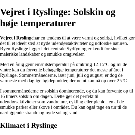
Vejret i Ryslinge: Solskin og
høje temperaturer
Vejret i Ryslinge
har en tendens til at være varmt og solrigt, hvilket gør
det til et ideelt sted at nyde udendørsaktiviteter og udforske naturen.
Byen Ryslinge ligger i det centrale Sydfyn og er kendt for sine
maleriske landskaber og smukke omgivelser.
Med en årlig gennemsnitstemperatur på omkring 12-15°C og milde
vintre kan du forvente behagelige temperaturer det meste af året i
Ryslinge. Sommermånederne, især juni, juli og august, er dog de
varmeste med daglige højdepunkter, der nemt kan nå op over 25°C.
I sommermånederne er solskin dominerende, og du kan forvente op til
16 timers solskin om dagen. Dette gør det perfekt til
udendørsaktiviteter som vandreture, cykling eller picnic i en af ​​de
smukke parker eller skove i området. Du kan også tage en tur til de
nærliggende strande og nyde sol og sand.
Klimaet i Ryslinge