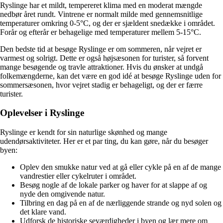
Ryslinge har et mildt, tempereret klima med en moderat mængde
nedbør året rundt. Vintrene er normalt milde med gennemsnitlige
temperaturer omkring 0-5°C, og der er sjældent snedække i området.
Forår og efterår er behagelige med temperaturer mellem 5-15°C.
Den bedste tid at besøge Ryslinge er om sommeren, når vejret er
varmest og solrigt. Dette er også højsæsonen for turister, så forvent
mange besøgende og travle attraktioner. Hvis du ønsker at undgå
folkemængderne, kan det være en god idé at besøge Ryslinge uden for
sommersæsonen, hvor vejret stadig er behageligt, og der er færre
turister.
Oplevelser i Ryslinge
Ryslinge er kendt for sin naturlige skønhed og mange
udendørsaktiviteter. Her er et par ting, du kan gøre, når du besøger
byen:
Oplev den smukke natur ved at gå eller cykle på en af ​​de mange
vandrestier eller cykelruter i området.
Besøg nogle af de lokale parker og haver for at slappe af og
nyde den omgivende natur.
Tilbring en dag på en af ​​de nærliggende strande og nyd solen og
det klare vand.
Udforsk de historiske seværdigheder i byen og lær mere om