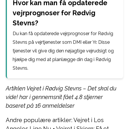
Hvor kan man få opdaterede
vejrprognoser for Rødvig
Stevns?
Du kan få opdaterede vejrprognoser for Rødvig
Stevns på vejrtjenester som DMI eller Yr. Disse
tjenester vil give dig den nøjagtige vejrudsigt og
hjælpe dig med at planlægge din dag i Rødvig
Stevns.
Artiklen Vejret i Rødvig Stevns – Det skal du
vide! har i gennemsnit fået
4.8
stjerner
baseret på
16
anmeldelser
Andre populære artikler:
Vejret i Los
Angeles Lige Nu
•
Vejret i Skjern: Få et